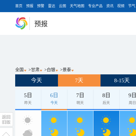
首页
预报
预警
雷达
云图
天气地图
专业产品
资讯
视频
节气
预报
全国
>
甘肃
>
白银
>
景泰
今天
7天
8-15天
5日
6日
7日
8日
9
昨天
今天
明天
后天
周