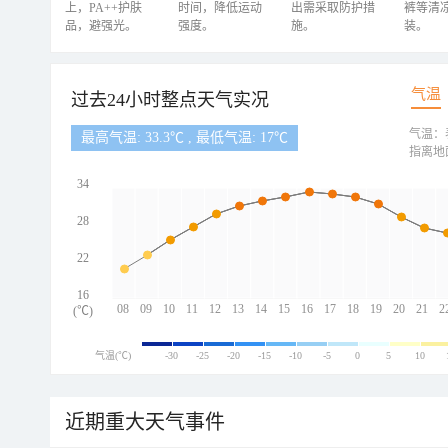
上，PA++护肤
时间，降低运动
出需采取防护措
裤等清
品，避强光。
强度。
施。
装。
气温
过去24小时整点天气实况
气温：
最高气温: 33.3℃ , 最低气温: 17℃
指离地
34
28
22
16
08
09
10
11
12
13
14
15
16
17
18
19
20
21
2
(℃)
气温(℃)
-30
-25
-20
-15
-10
-5
0
5
10
近期重大天气事件