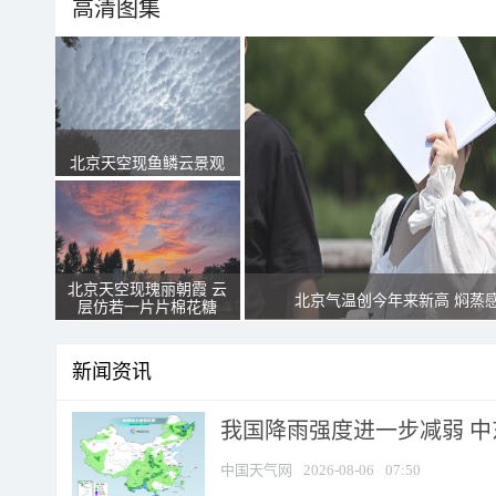
高清图集
北京天空现鱼鳞云景观
北京天空现瑰丽朝霞 云
北京气温创今年来新高 焖蒸
层仿若一片片棉花糖
新闻资讯
我国降雨强度进一步减弱 中
中国天气网
2026-08-06
07:50