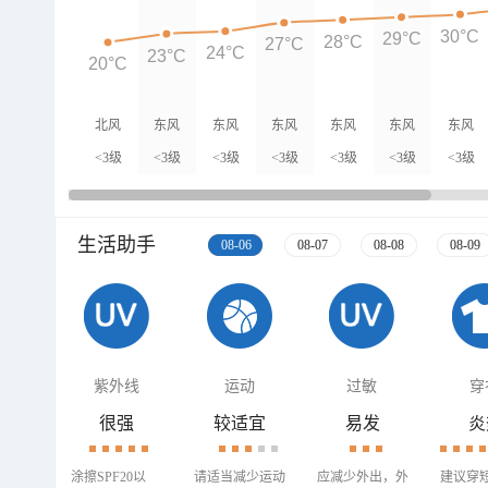
30°C
29°C
28°C
27°C
24°C
23°C
20°C
北风
东风
东风
东风
东风
东风
东风
<3级
<3级
<3级
<3级
<3级
<3级
<3级
生活助手
08-06
08-07
08-08
08-09
紫外线
运动
过敏
穿
很强
较适宜
易发
炎
涂擦SPF20以
请适当减少运动
应减少外出，外
建议穿