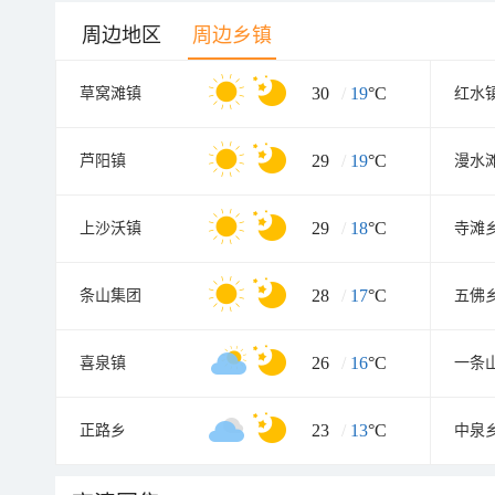
周边地区
周边乡镇
30
/
19
°C
草窝滩镇
红水
29
/
19
°C
芦阳镇
漫水
29
/
18
°C
上沙沃镇
寺滩
28
/
17
°C
条山集团
五佛
26
/
16
°C
喜泉镇
一条
23
/
13
°C
正路乡
中泉