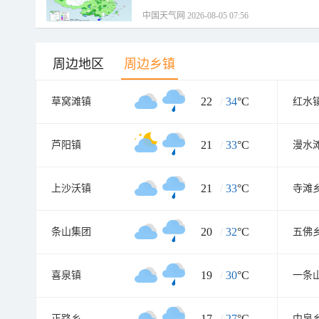
中国天气网 2026-08-05 07:56
周边地区
周边乡镇
22
/
34
°C
草窝滩镇
红水
21
/
33
°C
芦阳镇
漫水
21
/
33
°C
上沙沃镇
寺滩
20
/
32
°C
条山集团
五佛
19
/
30
°C
喜泉镇
一条
17
/
27
°C
正路乡
中泉