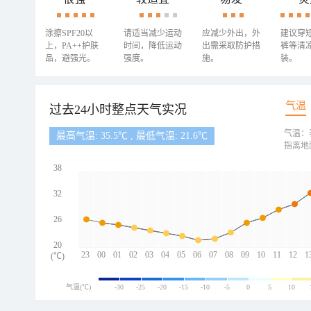
涂擦SPF20以
请适当减少运动
应减少外出，外
建议穿
上，PA++护肤
时间，降低运动
出需采取防护措
裤等清
品，避强光。
强度。
施。
装。
气温
过去24小时整点天气实况
气温：
最高气温: 35.5℃ , 最低气温: 21.6℃
指离地
38
32
26
20
23
00
01
02
03
04
05
06
07
08
09
10
11
12
1
(℃)
气温(℃)
-30
-25
-20
-15
-10
-5
0
5
10