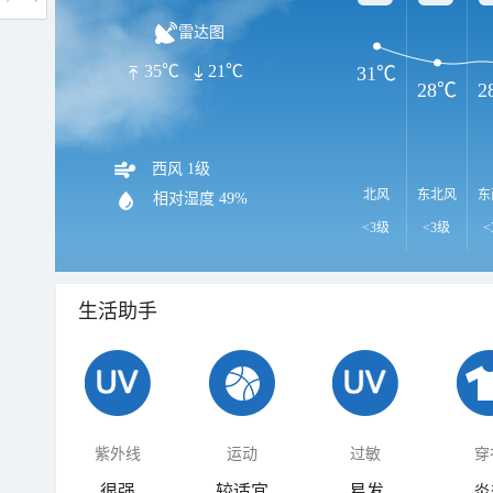
雷达图
35℃
21℃
31℃
28℃
2
西风 1级
北风
东北风
东
相对湿度
49%
<3级
<3级
<
生活助手
紫外线
运动
过敏
穿
很强
较适宜
易发
炎