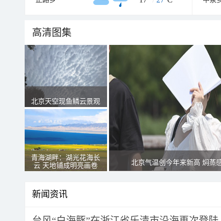
高清图集
北京天空现鱼鳞云景观
青海湖畔：湖光花海长
北京气温创今年来新高 焖蒸
云 天地铺成明亮画卷
新闻资讯
台风“白海豚”在浙江省乐清市沿海再次登陆