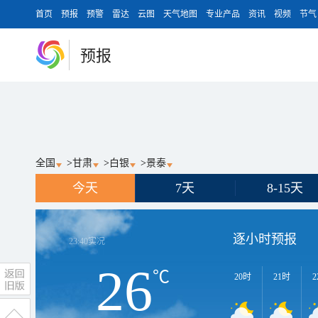
首页
预报
预警
雷达
云图
天气地图
专业产品
资讯
视频
节气
预报
全国
>
甘肃
>
白银
>
景泰
今天
7天
8-15天
逐小时预报
23:40
实况
26
℃
20时
21时
2