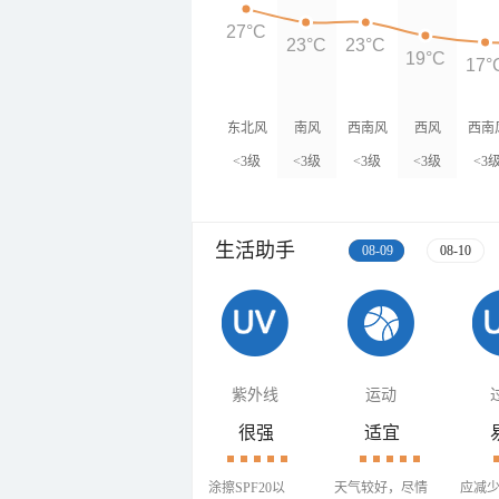
27°C
23°C
23°C
19°C
17°
东北风
南风
西南风
西风
西南
<3级
<3级
<3级
<3级
<3
生活助手
08-09
08-10
紫外线
运动
很强
适宜
涂擦SPF20以
天气较好，尽情
应减