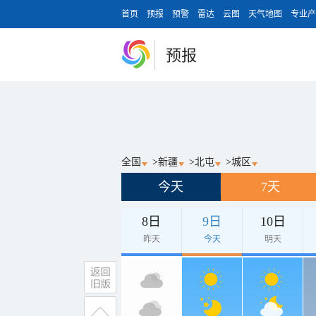
首页
预报
预警
雷达
云图
天气地图
专业产
预报
全国
>
新疆
>
北屯
>
城区
今天
7天
8日
9日
10日
昨天
今天
明天