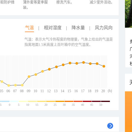
采取防护措
薄外套等夏季服
擦洗汽车。
减少室外活动。
装。
气温
相对湿度
降水量
风力风向
气温：表示大气冷热程度的物理量，气象上给出的气温是
指离地面1.5米高度上百叶箱中的空气温度。
(h)
05
06
07
08
09
10
11
12
13
14
15
16
17
18
19
20
-5
0
5
10
15
20
25
30
35
40
45
50