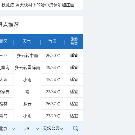
秋意浓 蓝天映衬下的哈尔滨伏尔加庄园
景点推荐
旅游
景区
天气
气温
指数
三亚
多云转中雨
26/30℃
适宜
九寨沟
多云转雷阵雨
19/34℃
适宜
大理
小雨
15/24℃
适宜
张家界
晴
22/34℃
适宜
桂林
多云
26/37℃
适宜
青岛
小雨
27/29℃
适宜
北京
5A
天坛公园