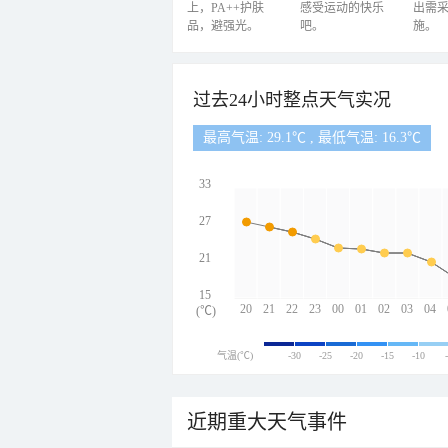
上，PA++护肤
感受运动的快乐
出需
品，避强光。
吧。
施。
过去24小时整点天气实况
最高气温: 29.1℃ , 最低气温: 16.3℃
33
27
21
15
20
21
22
23
00
01
02
03
04
(℃)
气温(℃)
-30
-25
-20
-15
-10
近期重大天气事件