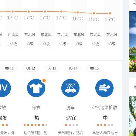
C
17°C
17°C
17°C
17°C
16°C
15°C
15°C
风
西南风
东北风
东北风
东北风
东北风
东北风
东北风
级
<3级
<3级
<3级
<3级
<3级
<3级
<3级
08-11
08-12
08-13
08-14
08-15
过敏
穿衣
洗车
空气污染扩散
易发
热
适宜
中
少外出，外
适合穿T恤、短
天气较好，适合
易感人群应适当