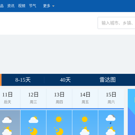
品
资讯
视频
节气
更多
8-15天
40天
雷达图
11日
12日
13日
14日
15日
后天
周三
周四
周五
周六