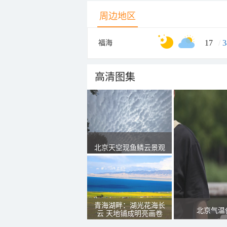
周边地区
17
/
3
福海
高清图集
北京天空现鱼鳞云景观
青海湖畔：湖光花海长
北京气温
云 天地铺成明亮画卷