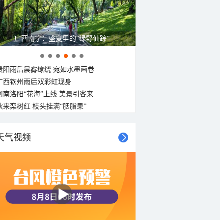
广西南宁：盛夏里的“绿野仙踪”
贵阳雨后晨雾缭绕 宛如水墨画卷
广西钦州雨后双彩虹现身
河南洛阳“花海”上线 美景引客来
秋来栾树红 枝头挂满“胭脂果”
天气视频