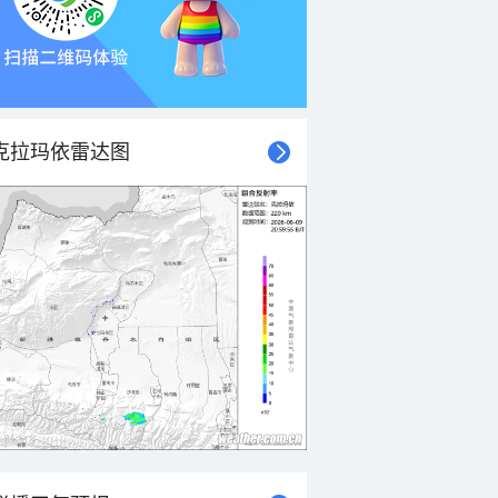
克拉玛依雷达图