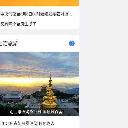
中央气象台8月8日06时继续发布强对流天气蓝色预警
又有两个台风生成了
生活旅游
雨后峨眉沟壑尽显 金顶显真容
湖北神农架晨雾缭绕 秋色迷人