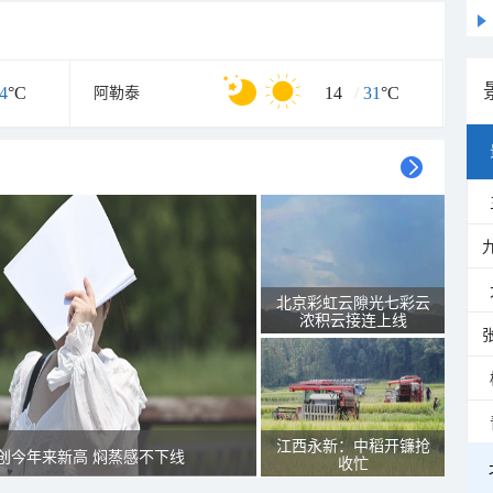
4
°C
14
/
31
°C
阿勒泰
北京彩虹云隙光七彩云
浓积云接连上线
江西永新：中稻开镰抢
创今年来新高 焖蒸感不下线
收忙