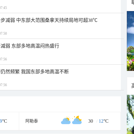
7:45
步减弱 中东部大范围桑拿天持续局地可超38℃
7:50
减弱 东部多地高温闷热盛行
7:56
仍然频繁 我国东部多地高温不断
7:56
9
°C
30
/
12
°C
阿勒泰