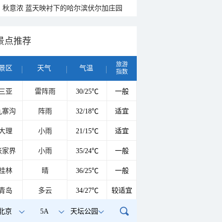
秋意浓 蓝天映衬下的哈尔滨伏尔加庄园
景点推荐
旅游
景区
天气
气温
指数
三亚
雷阵雨
30/25℃
一般
九寨沟
阵雨
32/18℃
适宜
大理
小雨
21/15℃
适宜
张家界
小雨
35/24℃
一般
桂林
晴
36/25℃
一般
青岛
多云
34/27℃
较适宜
北京
5A
天坛公园