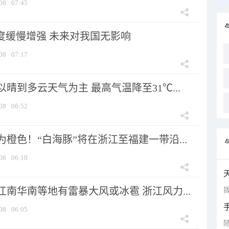
08
07:45
强度缓慢增强 未来对我国无影响
08
07:17
晴到多云天气为主 最高气温降至31℃...
08
06:52
橙色！“白海豚”将在浙江至福建一带沿...
08
06:10
南华南等地有雷暴大风或冰雹 浙江风力...
拨
08
06:05