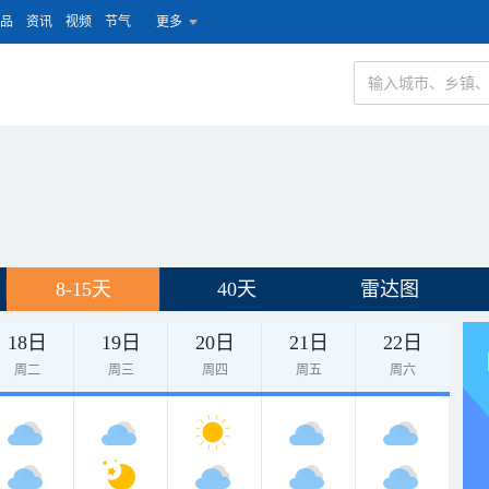
品
资讯
视频
节气
更多
8-15天
40天
雷达图
18日
19日
20日
21日
22日
周二
周三
周四
周五
周六