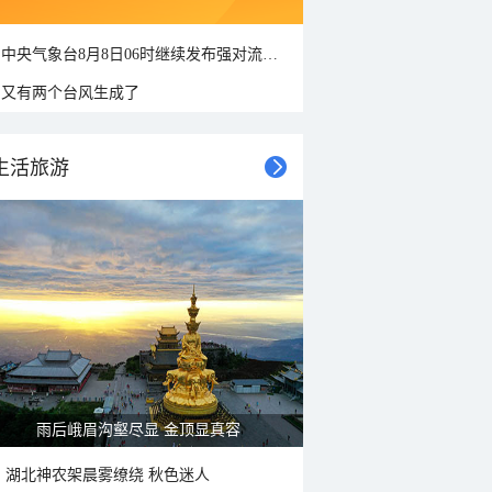
中央气象台8月8日06时继续发布强对流天气蓝色预警
又有两个台风生成了
生活旅游
雨后峨眉沟壑尽显 金顶显真容
湖北神农架晨雾缭绕 秋色迷人