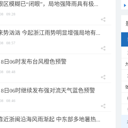
眼区模糊已“闭眼”，局地强降雨具有极...
08
09:28
来势汹汹 今起浙江雨势明显增强局地有...
08
08:57
8日06时发布台风橙色预警
08
08:48
月8日06时继续发布强对流天气蓝色预警
08
08:46
靠近浙闽沿海风雨渐起 中东部多地暑热...