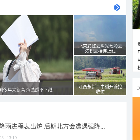
北京彩虹云隙光七彩云
浓积云接连上线
江西永新：中稻开镰抢
创今年来新高 焖蒸感不下线
收忙
 降雨进程表出炉 后期北方会遭遇强降...
08
13:19