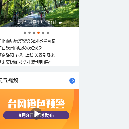
广西南宁：盛夏里的“绿野仙踪”
贵阳雨后晨雾缭绕 宛如水墨画卷
广西钦州雨后双彩虹现身
河南洛阳“花海”上线 美景引客来
秋来栾树红 枝头挂满“胭脂果”
天气视频