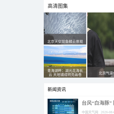
高清图集
北京天空现鱼鳞云景观
青海湖畔：湖光花海长
北京气温
云 天地铺成明亮画卷
新闻资讯
台风“白海豚”
中国天气网
2026-08-