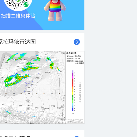
克拉玛依雷达图