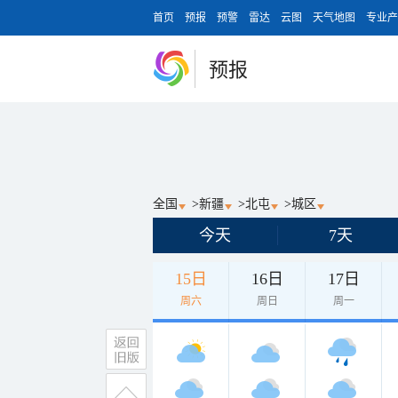
首页
预报
预警
雷达
云图
天气地图
专业产
预报
全国
>
新疆
>
北屯
>
城区
今天
7天
15日
16日
17日
周六
周日
周一