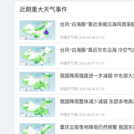
近期重大天气事件
台风“白海豚”靠近浙闽沿海风雨渐
中国天气网 2026-08-08 07:45
台风“白海豚”靠近华东沿海 冷空
中国天气网 2026-08-07 07:45
我国降雨强度进一步减弱 中东部大
中国天气网 2026-08-06 07:50
我国降雨整体减少减弱 东部多地高
中国天气网 2026-08-05 07:56
重庆云南等地降雨仍然频繁 我国东