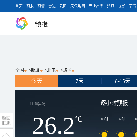
首页
预报
预警
雷达
云图
天气地图
专业产品
资讯
视频
节气
预报
全国
>
新疆
>
北屯
>
城区
今天
7天
8-15天
逐小时预报
11:50
实况
26.2
℃
08时
09时
1