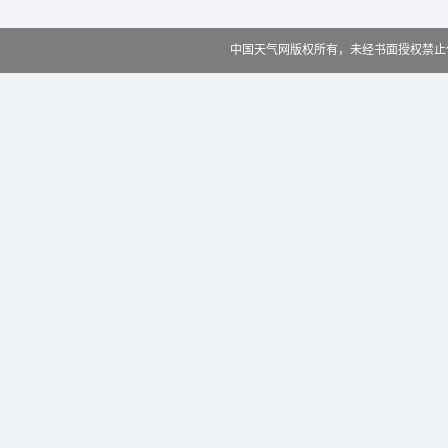
中国天气网版权所有，未经书面授权禁止使用 