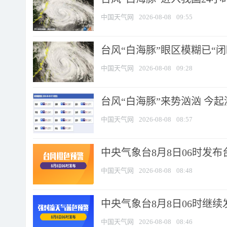
中国天气网
2026-08-08
09:55
台风“白海豚”眼区模糊已“闭
中国天气网
2026-08-08
09:28
台风“白海豚”来势汹汹 今起
中国天气网
2026-08-08
08:57
中央气象台8月8日06时发
中国天气网
2026-08-08
08:48
中央气象台8月8日06时继
中国天气网
2026-08-08
08:46