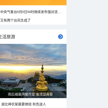
中央气象台8月8日06时继续发布强对流天气蓝色预警
又有两个台风生成了
生活旅游
雨后峨眉沟壑尽显 金顶显真容
湖北神农架晨雾缭绕 秋色迷人