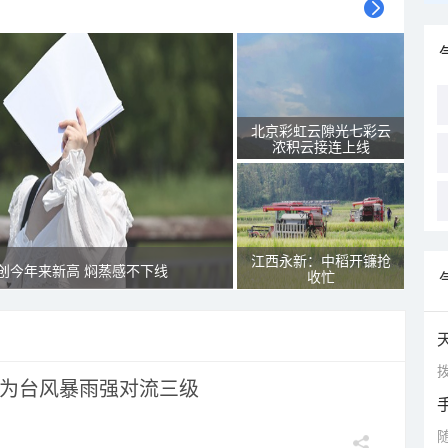
北京彩虹云隙光七彩云
浓积云接连上线
江西永新：中稻开镰抢
创今年来新高 焖蒸感不下线
收忙
拨
为台风暴雨强对流三级