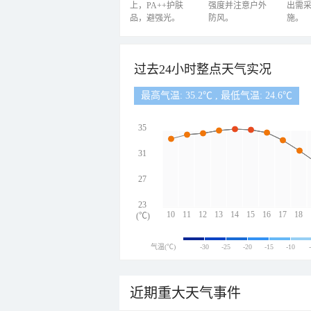
上，PA++护肤
强度并注意户外
出需
品，避强光。
防风。
施。
过去24小时整点天气实况
最高气温: 35.2℃ , 最低气温: 24.6℃
35
31
27
23
10
11
12
13
14
15
16
17
18
(℃)
气温(℃)
-30
-25
-20
-15
-10
近期重大天气事件