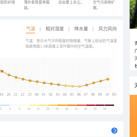
采取防护措
薄外套等夏季服
后会蒙上灰尘。
空气污染物扩
装。
散。
气温
相对湿度
降水量
风力风向
气温：表示大气冷热程度的物理量，气象上给出的气温是
指离地面1.5米高度上百叶箱中的空气温度。
(h)
19
20
21
22
23
00
01
02
03
04
05
06
07
08
09
10
-5
0
5
10
15
20
25
30
35
40
45
50