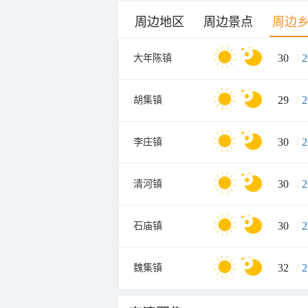
周边地区
周边景点
周边
30
/
2
大年陈镇
29
/
2
胡集镇
30
/
2
李庄镇
30
/
2
清河镇
30
/
2
石庙镇
32
/
2
魏集镇