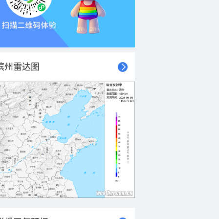
滨州雷达图
21时
22时
23时
00时
01时
02时
03时
04时