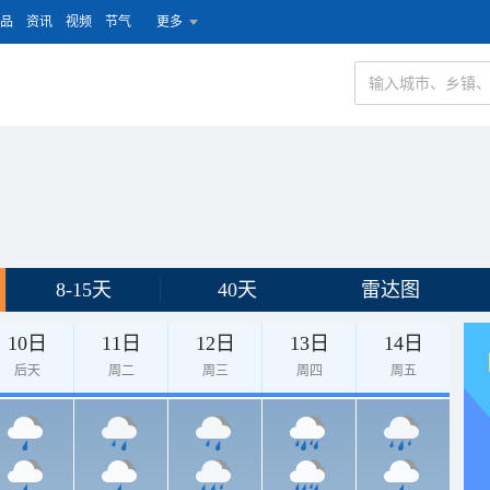
品
资讯
视频
节气
更多
8-15天
40天
雷达图
10日
11日
12日
13日
14日
后天
周二
周三
周四
周五