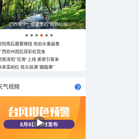
广西南宁：盛夏里的“绿野仙踪”
贵阳雨后晨雾缭绕 宛如水墨画卷
广西钦州雨后双彩虹现身
河南洛阳“花海”上线 美景引客来
秋来栾树红 枝头挂满“胭脂果”
天气视频