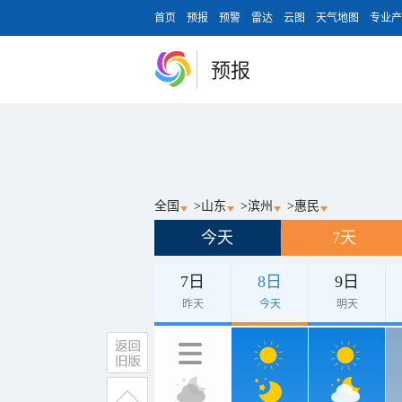
首页
预报
预警
雷达
云图
天气地图
专业产
预报
全国
>
山东
>
滨州
>
惠民
今天
7天
7日
8日
9日
昨天
今天
明天