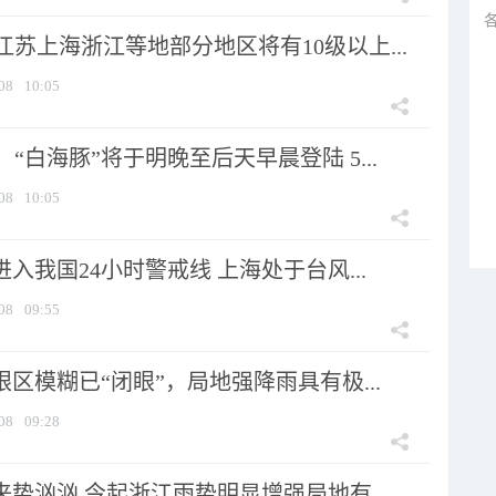
苏上海浙江等地部分地区将有10级以上...
08
10:05
“白海豚”将于明晚至后天早晨登陆 5...
08
10:05
进入我国24小时警戒线 上海处于台风...
08
09:55
眼区模糊已“闭眼”，局地强降雨具有极...
08
09:28
来势汹汹 今起浙江雨势明显增强局地有...