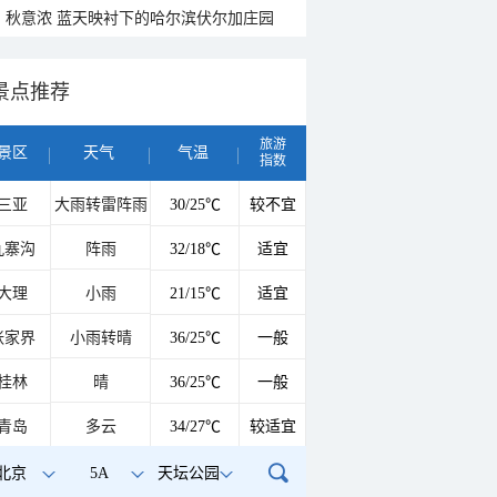
秋意浓 蓝天映衬下的哈尔滨伏尔加庄园
景点推荐
旅游
景区
天气
气温
指数
三亚
大雨转雷阵雨
30/25℃
较不宜
九寨沟
阵雨
32/18℃
适宜
大理
小雨
21/15℃
适宜
张家界
小雨转晴
36/25℃
一般
桂林
晴
36/25℃
一般
青岛
多云
34/27℃
较适宜
北京
5A
天坛公园