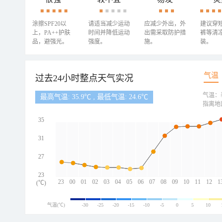
涂擦SPF20以
请适当减少运动
应减少外出，外
建议穿
上，PA++护肤
时间并降低运动
出需采取防护措
裤等清
品，避强光。
强度。
施。
装。
气温
过去24小时整点天气实况
气温：
最高气温: 35.9℃ , 最低气温: 24.6℃
指离地
35
31
27
23
23
00
01
02
03
04
05
06
07
08
09
10
11
12
1
(℃)
气温(℃)
-30
-25
-20
-15
-10
-5
0
5
10