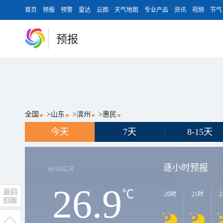
首页
预报
预警
雷达
云图
天气地图
专业产品
资讯
视频
节气
预报
全国
>
山东
>
滨州
>
惠民
今天
7天
8-15天
逐小时预报
00:00
实况
26.9
℃
20时
21时
2