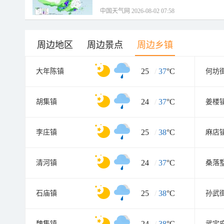
中国天气网 2026-08-02 07:58
周边地区
周边景点
周边乡镇
25
/
37
°C
大年陈镇
何坊
24
/
37
°C
胡集镇
姜楼
25
/
38
°C
李庄镇
麻店
24
/
37
°C
清河镇
桑落
25
/
38
°C
石庙镇
孙武
24
/
38
°C
魏集镇
武定