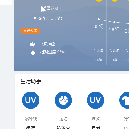
雷达图
36℃
25℃
30℃
28℃
2
高温预警
北风 0级
东北风
东北风
东
相对湿度
93%
<3级
<3级
<
生活助手
紫外线
运动
过敏
穿
很强
较不宜
易发
炎