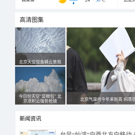
高清图集
北京天空现鱼鳞云景观
今日份天空“显眼包” 北
北京气温创今年来新高 焖蒸
京浓积云强势抢镜
新闻资讯
台风“灿鸿”向西北方向移动