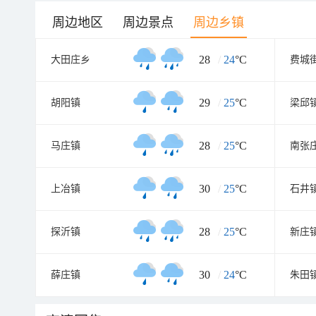
周边地区
周边景点
周边乡镇
28
/
24
°C
大田庄乡
费城
29
/
25
°C
胡阳镇
梁邱
28
/
25
°C
马庄镇
南张
30
/
25
°C
上冶镇
石井
28
/
25
°C
探沂镇
新庄
30
/
24
°C
薛庄镇
朱田