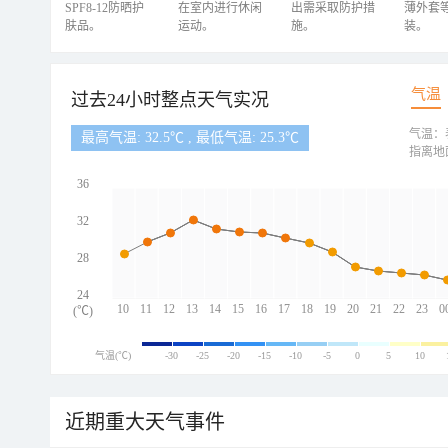
SPF8-12防晒护
在室内进行休闲
出需采取防护措
薄外套
肤品。
运动。
施。
装。
气温
过去24小时整点天气实况
气温：
最高气温: 32.5℃ , 最低气温: 25.3℃
指离地
36
32
28
24
10
11
12
13
14
15
16
17
18
19
20
21
22
23
0
(℃)
气温(℃)
-30
-25
-20
-15
-10
-5
0
5
10
近期重大天气事件