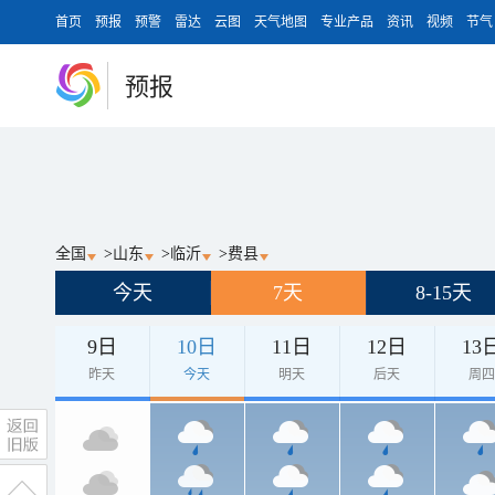
首页
预报
预警
雷达
云图
天气地图
专业产品
资讯
视频
节气
预报
全国
>
山东
>
临沂
>
费县
今天
7天
8-15天
9日
10日
11日
12日
13
昨天
今天
明天
后天
周