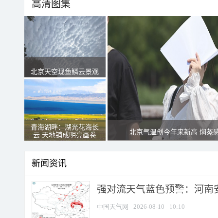
高清图集
北京天空现鱼鳞云景观
青海湖畔：湖光花海长
北京气温创今年来新高 焖蒸
云 天地铺成明亮画卷
新闻资讯
强对流天气蓝色预警：河南安徽
中国天气网
2026-08-10
10:10