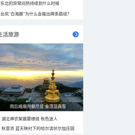
东北的异常闷热持续到什么时候
台风“白海豚”为什么会报出两条路径？
生活旅游
雨后峨眉沟壑尽显 金顶显真容
湖北神农架晨雾缭绕 秋色迷人
秋意浓 蓝天映衬下的哈尔滨伏尔加庄园