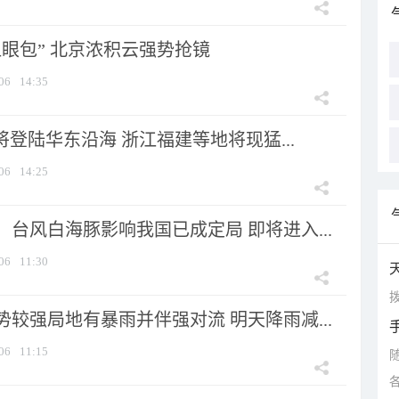
显眼包” 北京浓积云强势抢镜
06
14:35
将登陆华东沿海 浙江福建等地将现猛...
06
14:25
台风白海豚影响我国已成定局 即将进入...
06
11:30
拨
较强局地有暴雨并伴强对流 明天降雨减...
06
11:15