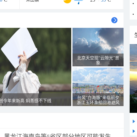
北京天空现“云隙光”景
象
台风“白海豚”来临前夕
创今年来新高 焖蒸感不下线
浙江玉环渔船回港避风
黑龙江海南岛等5省区部分地区可能发生...