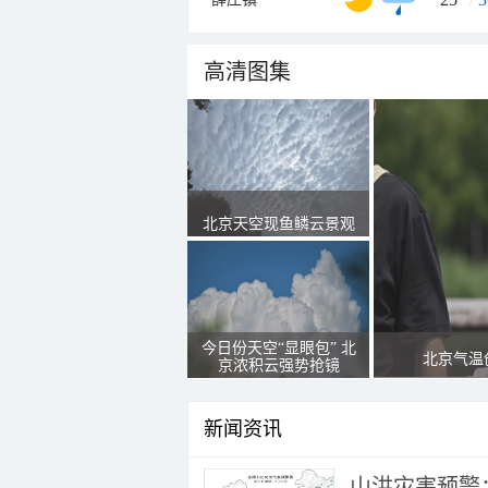
高清图集
北京天空现鱼鳞云景观
今日份天空“显眼包” 北
北京气温
京浓积云强势抢镜
新闻资讯
山洪灾害预警：