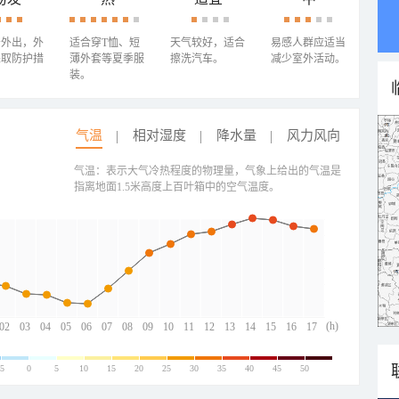
少外出，外
适合穿T恤、短
天气较好，适合
易感人群应适当
采取防护措
薄外套等夏季服
擦洗汽车。
减少室外活动。
装。
气温
相对湿度
降水量
风力风向
气温：表示大气冷热程度的物理量，气象上给出的气温是
指离地面1.5米高度上百叶箱中的空气温度。
(h)
02
03
04
05
06
07
08
09
10
11
12
13
14
15
16
17
-5
0
5
10
15
20
25
30
35
40
45
50