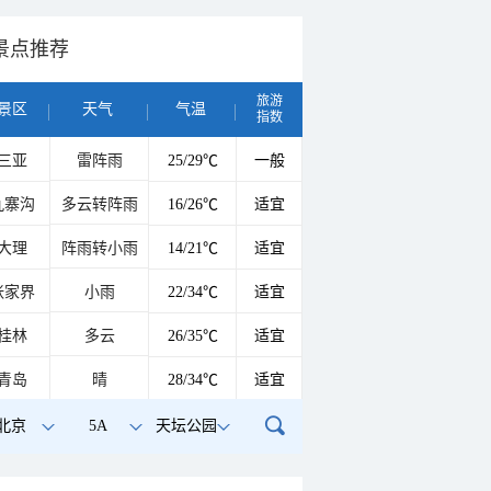
景点推荐
旅游
景区
天气
气温
指数
三亚
雷阵雨
25/29℃
一般
九寨沟
多云转阵雨
16/26℃
适宜
大理
阵雨转小雨
14/21℃
适宜
张家界
小雨
22/34℃
适宜
桂林
多云
26/35℃
适宜
青岛
晴
28/34℃
适宜
北京
5A
天坛公园