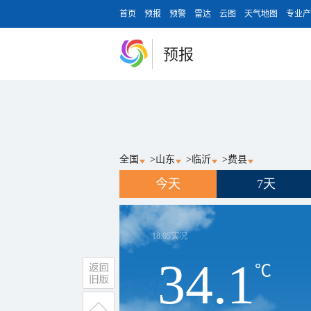
首页
预报
预警
雷达
云图
天气地图
专业产
预报
全国
>
山东
>
临沂
>
费县
今天
7天
18:05
实况
34.1
℃