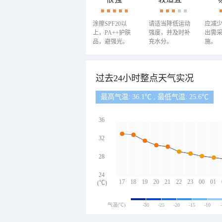
涂擦SPF20以
请适当降低运动
应减
上，PA++护肤
强度，并及时补
出需
品，避强光。
充水分。
施。
过去24小时整点天气实况
最高气温: 36.1℃ , 最低气温: 25.6℃
36
32
28
24
17
18
19
20
21
22
23
00
01
(℃)
气温(℃)
-30
-25
-20
-15
-10