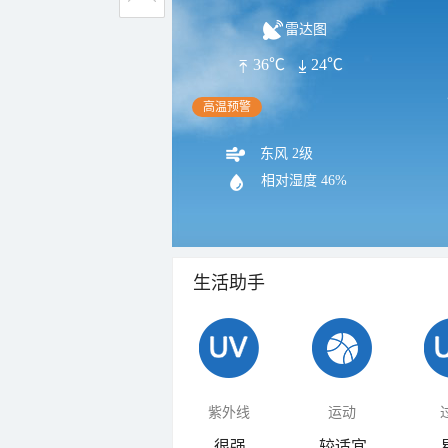
雷达图
36℃
24℃
高温预警
东风 2级
相对湿度
46%
生活助手
紫外线
运动
很强
较适宜