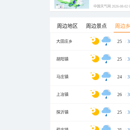
中国天气网 2026-08-02 0
周边地区
周边景点
周边
25
/
3
大田庄乡
25
/
3
胡阳镇
24
/
3
马庄镇
26
/
3
上冶镇
25
/
3
探沂镇
25
/
3
薛庄镇