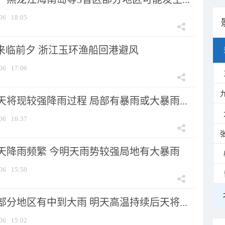
06
18:05
”来临前夕 浙江玉环渔船回港避风
06
17:06
将现较强降雨过程 局部有暴雨或大暴雨...
06
16:37
天降雨频繁 今明天雨势较强局地有大暴雨
06
15:50
分地区有中到大雨 明天高温持续后天将...
06
15:02