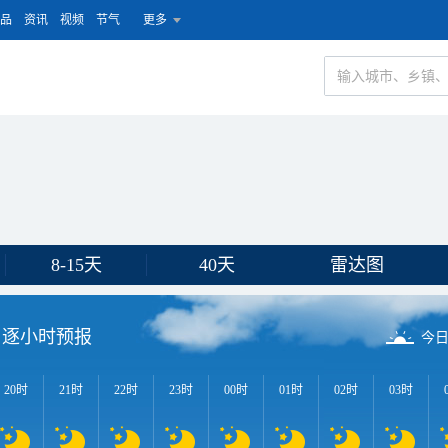
品
资讯
视频
节气
更多
8-15天
40天
雷达图
逐小时预报
今
20时
21时
22时
23时
00时
01时
02时
03时