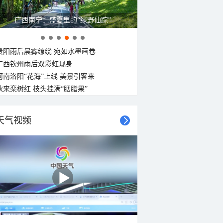
广西南宁：盛夏里的“绿野仙踪”
贵阳雨后晨雾缭绕 宛如水墨画卷
广西钦州雨后双彩虹现身
河南洛阳“花海”上线 美景引客来
秋来栾树红 枝头挂满“胭脂果”
天气视频