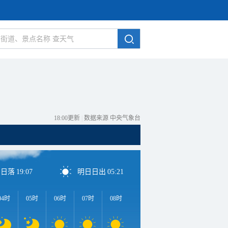
18:00更新
|
数据来源 中央气象台
日日落
19:07
明日日出
05:21
04时
05时
06时
07时
08时
09时
10时
11时
1