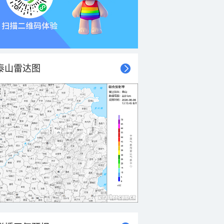
泰山雷达图
21时
22时
23时
00时
01时
02时
03时
04时