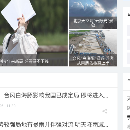
北京天空现“云隙光”景
象
台风“白海豚”逼近 游客
创今年来新高 焖蒸感不下线
从南麂岛撤离上岸
台风白海豚影响我国已成定局 即将进入...
06
11:30
拨
较强局地有暴雨并伴强对流 明天降雨减...