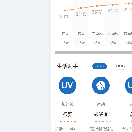
35°
34°C
33°C
31°C
29°C
东风
东风
东南风
西南风
东南
<3级
<3级
<3级
<3级
<3
生活助手
08-05
08-06
紫外线
运动
很强
较适宜
涂擦SPF20以
请适当降低运动
应减