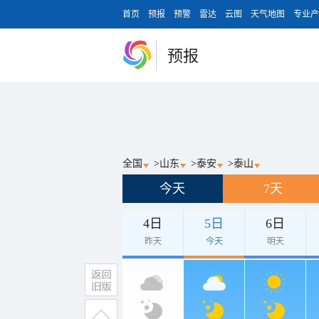
首页
预报
预警
雷达
云图
天气地图
专业产
预报
全国
>
山东
>
泰安
>
泰山
今天
7天
4日
5日
6日
昨天
今天
明天