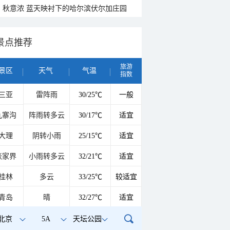
秋意浓 蓝天映衬下的哈尔滨伏尔加庄园
景点推荐
旅游
景区
天气
气温
指数
三亚
雷阵雨
30/25℃
一般
九寨沟
阵雨转多云
30/17℃
适宜
大理
阴转小雨
25/15℃
适宜
张家界
小雨转多云
32/21℃
适宜
桂林
多云
33/25℃
较适宜
青岛
晴
32/27℃
适宜
北京
5A
天坛公园