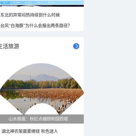
东北的异常闷热持续到什么时候
台风“白海豚”为什么会报出两条路径？
生活旅游
山水扇面：秋红点缀颐和园西堤
湖北神农架晨雾缭绕 秋色迷人