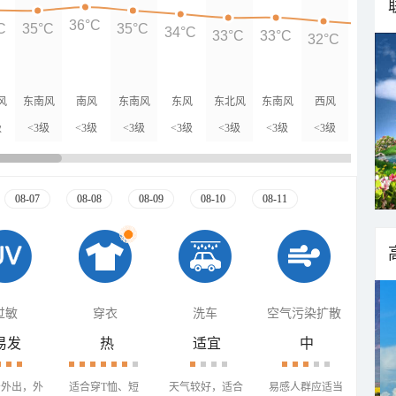
36°C
C
35°C
35°C
34°C
33°C
33°C
32°C
31°C
风
东南风
南风
东南风
东风
东北风
东南风
西风
西北风
级
<3级
<3级
<3级
<3级
<3级
<3级
<3级
<3级
08-07
08-08
08-09
08-10
08-11
过敏
穿衣
洗车
空气污染扩散
易发
热
适宜
中
少外出，外
适合穿T恤、短
天气较好，适合
易感人群应适当