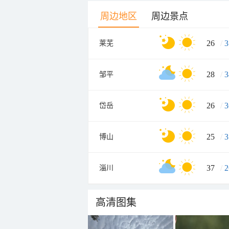
周边地区
周边景点
26
/
3
莱芜
28
/
3
邹平
26
/
3
岱岳
25
/
3
博山
37
/
2
淄川
高清图集