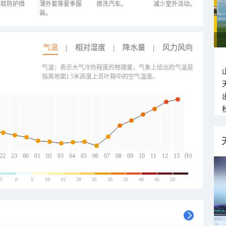
采取防护措
薄外套等夏季服
擦洗汽车。
减少室外活动。
装。
气温
相对湿度
降水量
风力风向
气温：表示大气冷热程度的物理量，气象上给出的气温是
指离地面1.5米高度上百叶箱中的空气温度。
(h)
22
23
00
01
02
03
04
05
06
07
08
09
10
11
12
13
-5
0
5
10
15
20
25
30
35
40
45
50