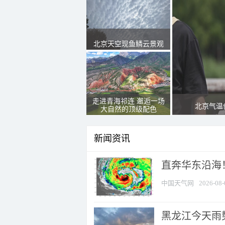
北京天空现鱼鳞云景观
走进青海祁连 邂逅一场
北京气温
大自然的顶级配色
新闻资讯
直奔华东沿海！
中国天气网
2026-08-
黑龙江今天雨势