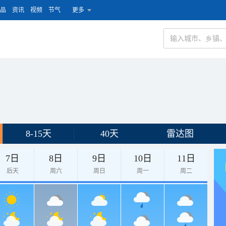
品
资讯
视频
节气
更多
8-15天
40天
雷达图
7日
8日
9日
10日
11日
后天
周六
周日
周一
周二