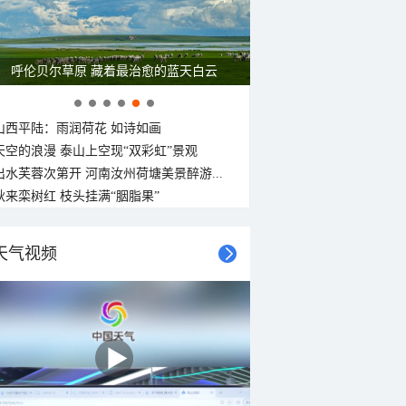
呼伦贝尔草原 藏着最治愈的蓝天白云
山西平陆：雨润荷花 如诗如画
天空的浪漫 泰山上空现“双彩虹”景观
出水芙蓉次第开 河南汝州荷塘美景醉游...
秋来栾树红 枝头挂满“胭脂果”
天气视频