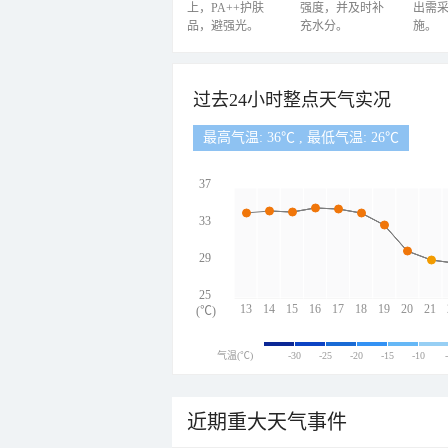
上，PA++护肤
强度，并及时补
出需
品，避强光。
充水分。
施。
过去24小时整点天气实况
最高气温: 36℃ , 最低气温: 26℃
37
33
29
25
13
14
15
16
17
18
19
20
21
(℃)
气温(℃)
-30
-25
-20
-15
-10
近期重大天气事件