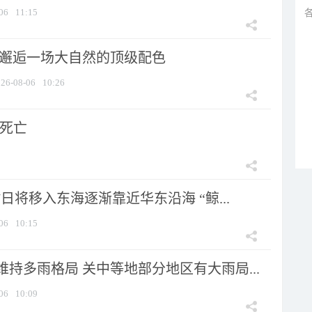
06
11:15
 邂逅一场大自然的顶级配色
26-08-06
10:26
人死亡
7日将移入东海逐渐靠近华东沿海 “鲸...
06
10:15
持多雨格局 关中等地部分地区有大雨局...
06
10:09