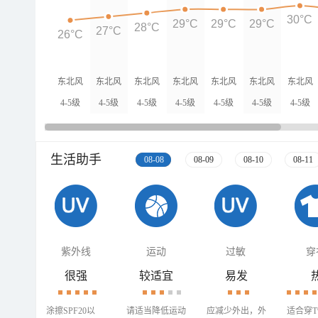
30°C
29°C
29°C
29°C
28°C
27°C
26°C
东北风
东北风
东北风
东北风
东北风
东北风
东北风
4-5级
4-5级
4-5级
4-5级
4-5级
4-5级
4-5级
生活助手
08-08
08-09
08-10
08-11
紫外线
运动
过敏
穿
很强
较适宜
易发
涂擦SPF20以
请适当降低运动
应减少外出，外
适合穿