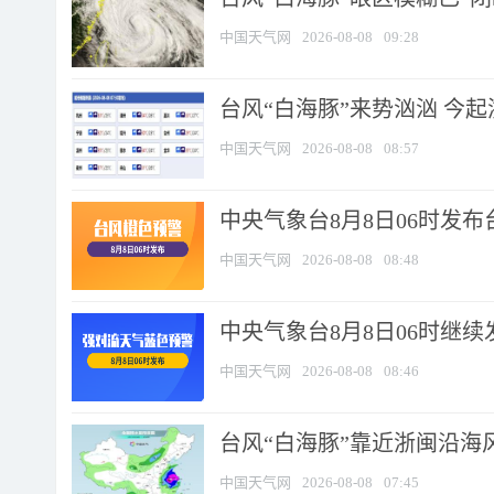
中国天气网
2026-08-08
09:28
台风“白海豚”来势汹汹 今起
中国天气网
2026-08-08
08:57
中央气象台8月8日06时发
中国天气网
2026-08-08
08:48
中央气象台8月8日06时继
中国天气网
2026-08-08
08:46
台风“白海豚”靠近浙闽沿海风
中国天气网
2026-08-08
07:45