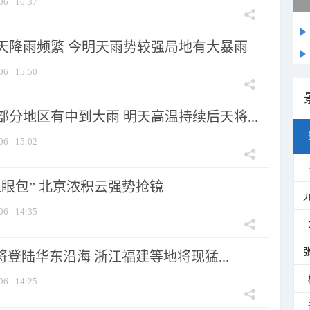
06
16:37
天降雨频繁 今明天雨势较强局地有大暴雨
06
15:50
分地区有中到大雨 明天高温持续后天将...
06
15:02
显眼包” 北京浓积云强势抢镜
06
14:35
将登陆华东沿海 浙江福建等地将现猛...
06
14:25