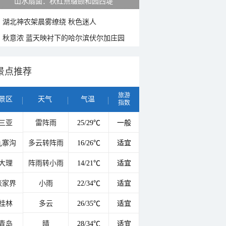
紫菊满山坡 黄山坡山村秋色正好
湖北神农架晨雾缭绕 秋色迷人
秋意浓 蓝天映衬下的哈尔滨伏尔加庄园
景点推荐
旅游
景区
天气
气温
指数
三亚
雷阵雨
25/29℃
一般
九寨沟
多云转阵雨
16/26℃
适宜
大理
阵雨转小雨
14/21℃
适宜
张家界
小雨
22/34℃
适宜
桂林
多云
26/35℃
适宜
青岛
晴
28/34℃
适宜