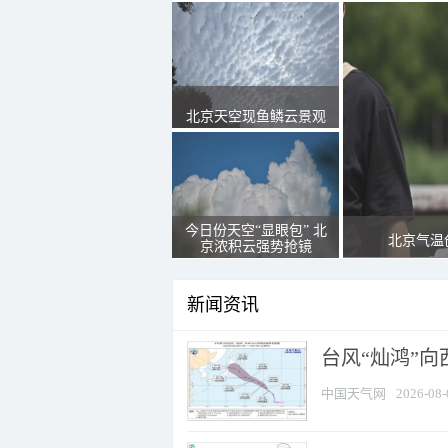
北京天空现鱼鳞云景观
今日份天空“显眼包” 北
北京气温
京浓积云强势抢镜
新闻资讯
台风“灿鸿”
中国天气网
2026-08-