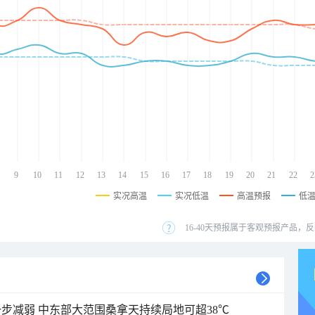
9
10
11
12
13
14
15
16
17
18
19
20
21
22
2
实况高温
实况低温
高温预报
低
16-40天预报属于客观预报产品，反
步减弱 中东部大范围桑拿天持续局地可超38℃