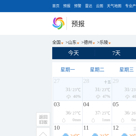
首页
预报
预警
雷达
云图
天气地图
专业产
预报
全国
>
山东
>
德州
>
乐陵
今天
7天
星期一
星期二
星期三
27
28
29
十五
31
31
31
/ 23℃
/ 23℃
/ 2
40%
47%
4
03
04
05
36
37
36
/ 27℃
/ 25℃
/ 2
0
mm
1
mm
0
10
11
12