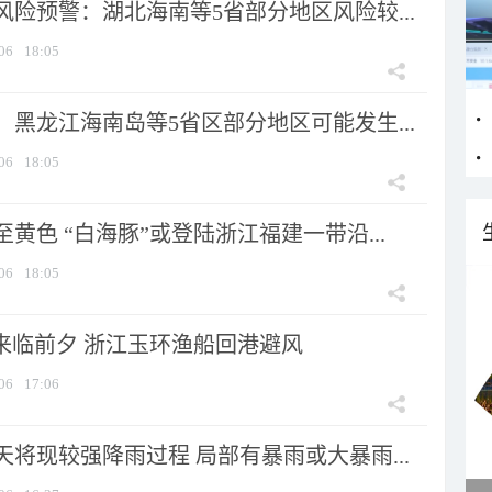
险预警：湖北海南等5省部分地区风险较...
06
18:05
黑龙江海南岛等5省区部分地区可能发生...
06
18:05
黄色 “白海豚”或登陆浙江福建一带沿...
06
18:05
”来临前夕 浙江玉环渔船回港避风
06
17:06
将现较强降雨过程 局部有暴雨或大暴雨...