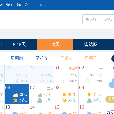
品
资讯
视频
节气
更多
8-15天
40天
雷达图
星期四
星期五
星期六
星期日
30
31
01
02
建军节
二十
31
31
36
38
3℃
/ 23℃
/ 23℃
/ 27℃
/ 28℃
0%
37%
40%
0
mm
0
mm
06
07
08
09
立秋
36℃
37℃
30℃
31℃
6℃
末伏
25℃
27℃
23℃
24℃
mm
13
14
15
16
三十
初一
历