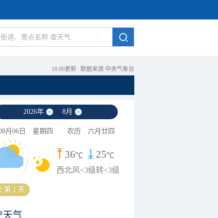
18:00更新
|
数据来源 中央气象台
2026
年
8
月
08月06日
星期四
农历
六月廿四
36
25
℃
℃
西北风<3级转<3级
 第 1 天
史天气