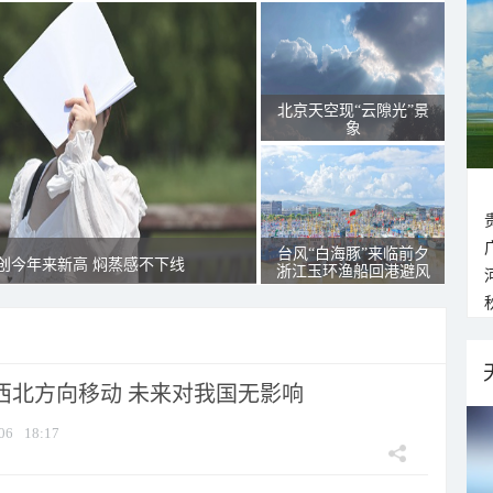
北京天空现“云隙光”景
象
台风“白海豚”来临前夕
创今年来新高 焖蒸感不下线
浙江玉环渔船回港避风
向西北方向移动 未来对我国无影响
06
18:17