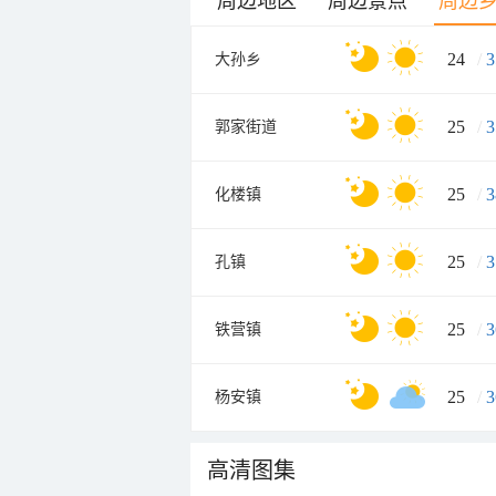
周边地区
周边景点
周边
24
/
3
大孙乡
25
/
3
郭家街道
25
/
3
化楼镇
25
/
3
孔镇
25
/
3
铁营镇
25
/
3
杨安镇
高清图集