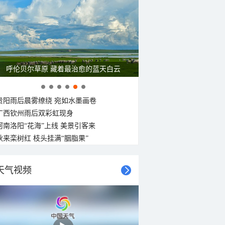
一组图感受水中消暑快乐瞬间
贵阳雨后晨雾缭绕 宛如水墨画卷
广西钦州雨后双彩虹现身
河南洛阳“花海”上线 美景引客来
秋来栾树红 枝头挂满“胭脂果”
天气视频