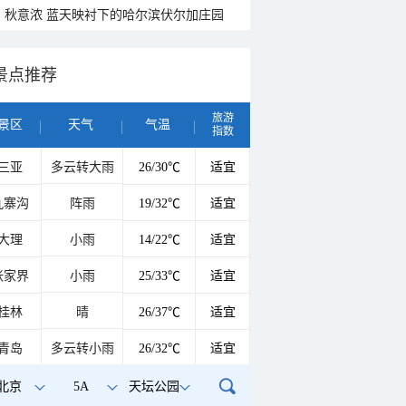
秋意浓 蓝天映衬下的哈尔滨伏尔加庄园
景点推荐
旅游
景区
天气
气温
指数
三亚
多云转大雨
26/30℃
适宜
九寨沟
阵雨
19/32℃
适宜
大理
小雨
14/22℃
适宜
张家界
小雨
25/33℃
适宜
桂林
晴
26/37℃
适宜
青岛
多云转小雨
26/32℃
适宜
北京
5A
天坛公园