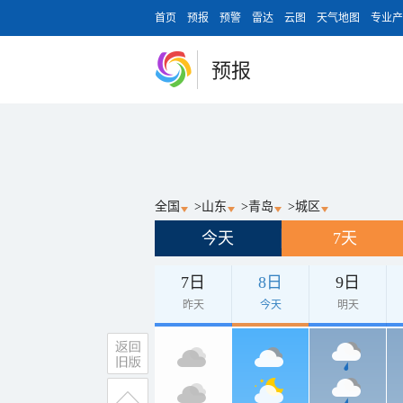
首页
预报
预警
雷达
云图
天气地图
专业产
预报
全国
>
山东
>
青岛
>
城区
今天
7天
7日
8日
9日
昨天
今天
明天