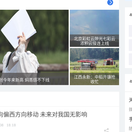
北京彩虹云隙光七彩云
浓积云接连上线
江西永新：中稻开镰抢
创今年来新高 焖蒸感不下线
收忙
拨
将向偏西方向移动 未来对我国无影响
08
18:18