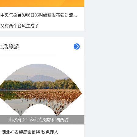
中央气象台8月8日06时继续发布强对流天气蓝色预警
又有两个台风生成了
生活旅游
山水扇面：秋红点缀颐和园西堤
湖北神农架晨雾缭绕 秋色迷人