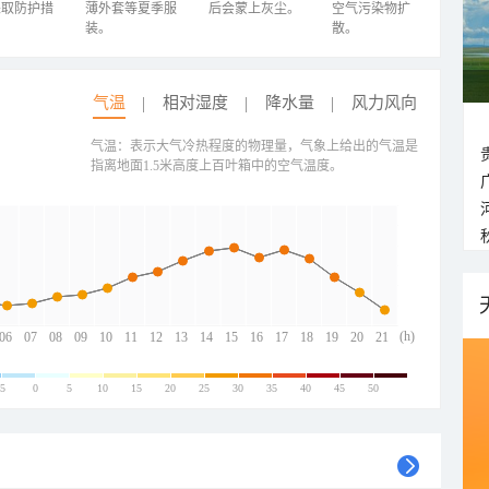
采取防护措
薄外套等夏季服
后会蒙上灰尘。
空气污染物扩
装。
散。
气温
相对湿度
降水量
风力风向
气温：表示大气冷热程度的物理量，气象上给出的气温是
指离地面1.5米高度上百叶箱中的空气温度。
(h)
06
07
08
09
10
11
12
13
14
15
16
17
18
19
20
21
-5
0
5
10
15
20
25
30
35
40
45
50