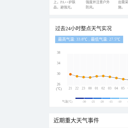
上，PA++护肤
强度并注意户外
出需
品，避强光。
防风。
施。
过去24小时整点天气实况
最高气温: 33.8℃ , 最低气温: 27.5℃
38
34
30
26
21
22
23
00
01
02
03
04
05
(℃)
气温(℃)
-30
-25
-20
-15
-10
近期重大天气事件