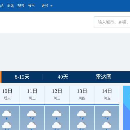
品
资讯
视频
节气
更多
8-15天
40天
雷达图
10日
11日
12日
13日
14日
后天
周二
周三
周四
周五