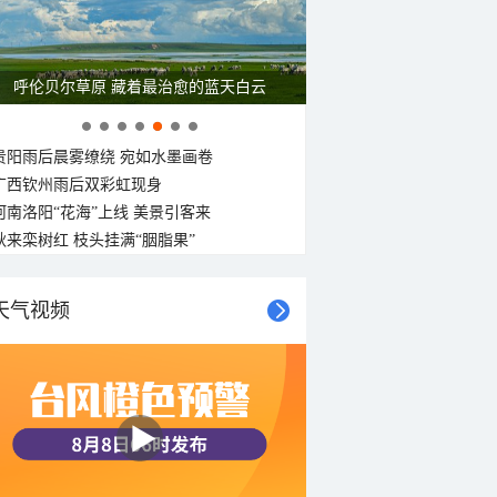
呼伦贝尔草原 藏着最治愈的蓝天白云
贵阳雨后晨雾缭绕 宛如水墨画卷
广西钦州雨后双彩虹现身
河南洛阳“花海”上线 美景引客来
秋来栾树红 枝头挂满“胭脂果”
天气视频