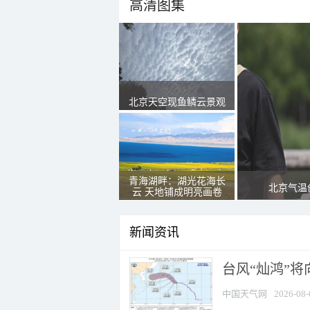
高清图集
北京天空现鱼鳞云景观
青海湖畔：湖光花海长
北京气温
云 天地铺成明亮画卷
新闻资讯
台风“灿鸿”
中国天气网
2026-08-