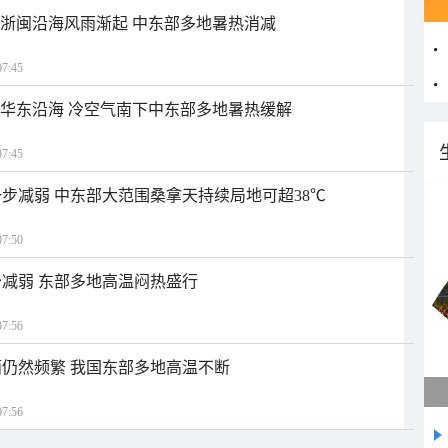
近浙闽沿海风雨渐起 中东部多地暑热消减
7:45
近华东沿海 冷空气南下中东部多地暑热缓解
7:45
步减弱 中东部大范围桑拿天持续局地可超38℃
7:50
减弱 东部多地高温闷热盛行
7:56
仍然频繁 我国东部多地高温不断
7:56