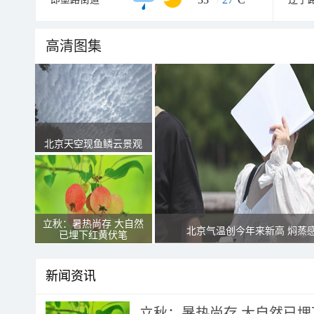
高清图集
北京天空现鱼鳞云景观
立秋：暑热尚存 大自然
北京气温创今年来新高 焖蒸
已埋下红黄伏笔
新闻资讯
立秋：暑热尚存 大自然已