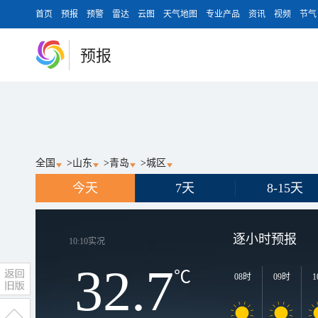
首页
预报
预警
雷达
云图
天气地图
专业产品
资讯
视频
节气
预报
全国
>
山东
>
青岛
>
城区
今天
7天
8-15天
逐小时预报
10:10
实况
32.7
℃
08时
09时
1