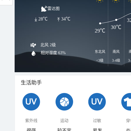
雷达图
28℃
34℃
3
30℃
29℃
北风 2级
东北风
南风
相对湿度
63%
<3级
3-4级
3
生活助手
紫外线
运动
过敏
穿
很强
较不宜
易发
炎