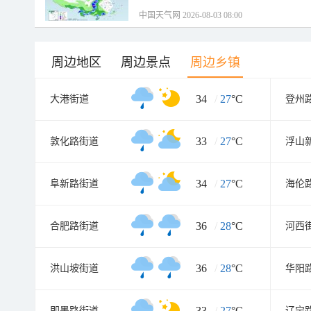
中国天气网 2026-08-03 08:00
周边地区
周边景点
周边乡镇
34
/
27
°C
大港街道
登州
33
/
27
°C
敦化路街道
浮山
34
/
27
°C
阜新路街道
海伦
36
/
28
°C
合肥路街道
河西
36
/
28
°C
洪山坡街道
华阳
33
/
27
°C
即墨路街道
辽宁