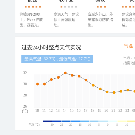
涂擦SPF20以
高温天气，建议
应减少外出，外
建议穿
上，PA++护肤
停止高强度运
出需采取防护措
裤等清
品，避强光。
动。
施。
装。
气温
过去24小时整点天气实况
气温：
最高气温: 32.3℃ , 最低气温: 27.7℃
指离地
32
30
28
26
10
11
12
13
14
15
16
17
18
19
20
21
22
23
0
(℃)
气温(℃)
-30
-25
-20
-15
-10
-5
0
5
10