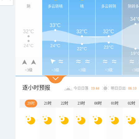
阴
多云转晴
晴
多云转阴
阴转
34°
33°C
32°C
32°C
32°C
24°C
24°C
23°C
22°C
19°
<3级
<3级
<3级
<3级
<3
逐小时预报
今日日落
19:44
明日日出
06:10
20时
21时
22时
23时
00时
01时
02时