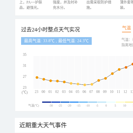
上，PA++护肤
强度，并及时补
出需采取防护措
薄外套
品，避强光。
充水分。
施。
装。
气温
过去24小时整点天气实况
气温：
最高气温: 33.8℃ , 最低气温: 24.3℃
指离地
35
31
27
23
23
00
01
02
03
04
05
06
07
08
09
10
11
12
1
(℃)
气温(℃)
-30
-25
-20
-15
-10
-5
0
5
10
近期重大天气事件