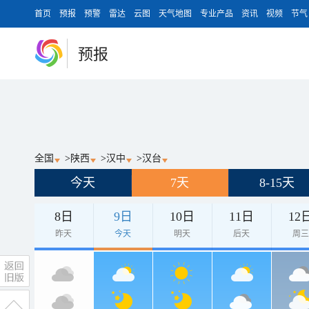
首页
预报
预警
雷达
云图
天气地图
专业产品
资讯
视频
节气
预报
全国
>
陕西
>
汉中
>
汉台
今天
7天
8-15天
8日
9日
10日
11日
12
昨天
今天
明天
后天
周