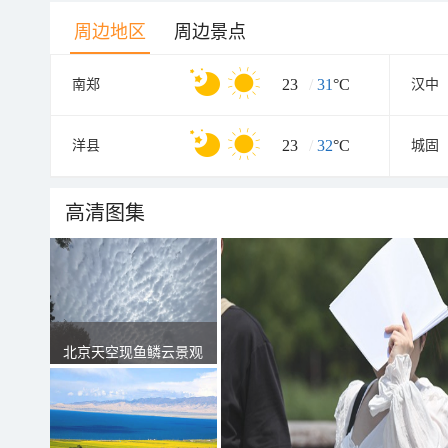
周边地区
周边景点
23
/
31
°C
南郑
汉中
23
/
32
°C
洋县
城固
高清图集
北京天空现鱼鳞云景观