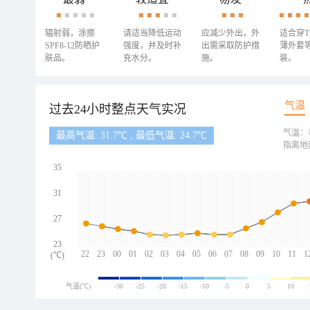
辐射弱，涂擦
请适当降低运动
应减少外出，外
适合穿
SPF8-12防晒护
强度，并及时补
出需采取防护措
薄外套
肤品。
充水分。
施。
装。
气温
过去24小时整点天气实况
气温：
最高气温: 31.7℃ , 最低气温: 24.7℃
指离地
35
31
27
23
22
23
00
01
02
03
04
05
06
07
08
09
10
11
1
(℃)
气温(℃)
-30
-25
-20
-15
-10
-5
0
5
10