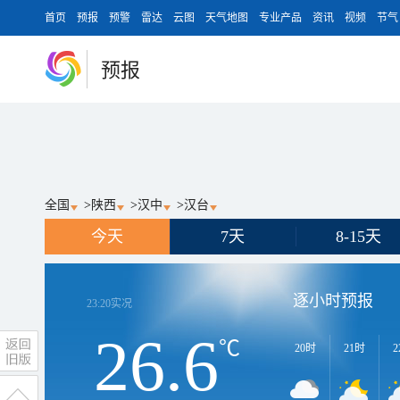
首页
预报
预警
雷达
云图
天气地图
专业产品
资讯
视频
节气
预报
全国
>
陕西
>
汉中
>
汉台
今天
7天
8-15天
逐小时预报
23:20
实况
26.6
℃
20时
21时
2