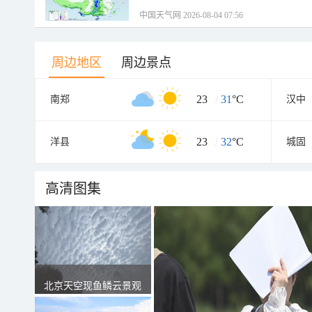
中国天气网 2026-08-04 07:56
周边地区
周边景点
23
/
31
°C
南郑
汉中
23
/
32
°C
洋县
城固
高清图集
北京天空现鱼鳞云景观