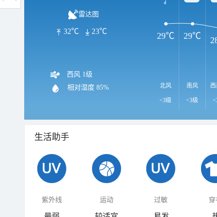
雷达图
32℃
23℃
29℃
29℃
2
西风 1级
北风
南风
西
相对湿度
85%
<3级
<3级
<
生活助手
紫外线
运动
过敏
穿
最弱
较适宜
易发