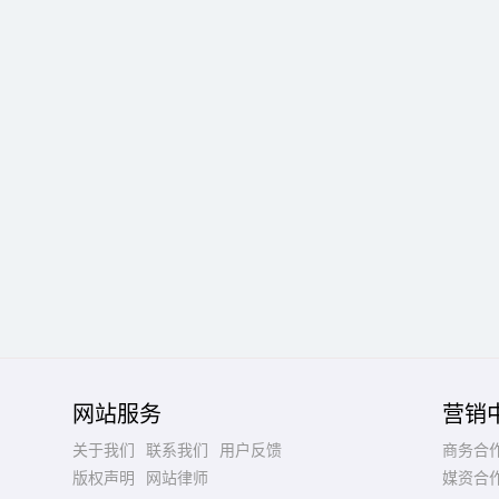
网站服务
营销
关于我们
联系我们
用户反馈
商务合
版权声明
网站律师
媒资合