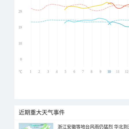
29
ed
ed
ed
19
ed
10
0
1
2
3
4
5
6
7
8
9
10
11
12
℃
近期重大天气事件
浙江安徽等地台风雨仍猛烈 华北到