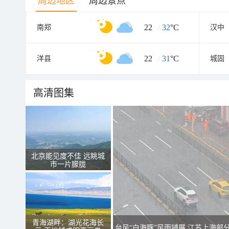
周边地区
周边景点
22
/
32
°C
南郑
汉中
22
/
31
°C
洋县
城固
高清图集
北京能见度不佳 远眺城
市一片朦胧
青海湖畔：湖光花海长
台风“白海豚”风雨铺展 江苏上海部