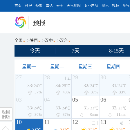
首页
预报
预警
雷达
云图
天气地图
专业产品
资讯
视频
节气
预报
全国
>
陕西
>
汉中
>
汉台
今天
7天
8-15天
星期一
星期二
星期三
星期四
27
28
29
30
十五
33
34
32
31
/ 24℃
/ 25℃
/ 24℃
/ 24℃
57%
43%
37%
33%
03
04
05
06
33
33
31
32
/ 24℃
/ 24℃
/ 23℃
/ 23℃
30%
37%
0
mm
11
mm
10
11
12
13
三十
初一