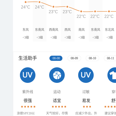
24°C
24°C
23°C
23°C
22°C
22°C
22°C
东风
东南风
西南风
西风
南风
东南风
东北风
<3级
<3级
<3级
<3级
<3级
<3级
<3级
生活助手
08-08
08-09
08-10
08-11
紫外线
运动
过敏
穿
很强
适宜
易发
舒
涂擦SPF20以
天气较好，尽情
应减少外出，外
建议穿