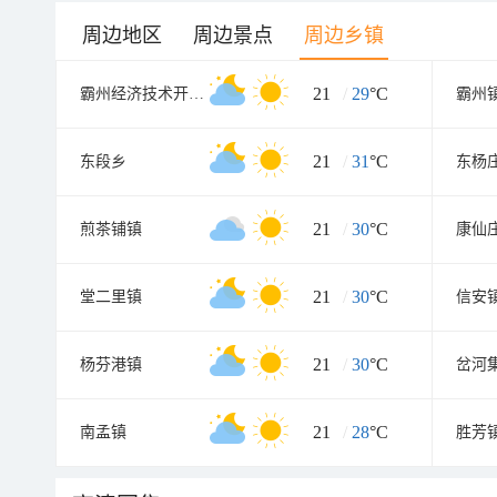
周边地区
周边景点
周边乡镇
21
/
29
°C
霸州经济技术开发区
霸州
21
/
31
°C
东段乡
东杨
21
/
30
°C
煎茶铺镇
康仙
21
/
30
°C
堂二里镇
信安
21
/
30
°C
杨芬港镇
岔河
21
/
28
°C
南孟镇
胜芳