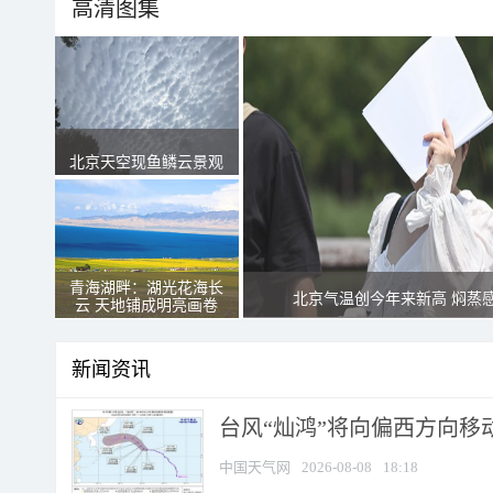
高清图集
北京天空现鱼鳞云景观
青海湖畔：湖光花海长
北京气温创今年来新高 焖蒸
云 天地铺成明亮画卷
新闻资讯
台风“灿鸿”将向偏西方向移
中国天气网
2026-08-08
18:18