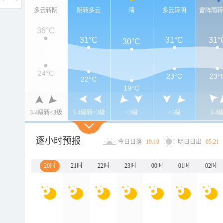
多云转阴
阴转多云
晴
多云转阴
雷阵雨
36°C
31°C
31°C
31°
30°C
24°C
23°C
23°
22°C
19°C
3-4级转<3级
3-4级转<3级
<3级
<3级
3-4
逐小时预报
今日日落
19:19
明日日出
05:21
20时
21时
22时
23时
00时
01时
02时