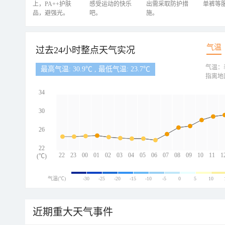
上，PA++护肤
感受运动的快乐
出需采取防护措
单裤等
品，避强光。
吧。
施。
气温
过去24小时整点天气实况
气温：
最高气温: 30.9℃ , 最低气温: 23.7℃
指离地
34
30
26
22
22
23
00
01
02
03
04
05
06
07
08
09
10
11
1
(℃)
气温(℃)
-30
-25
-20
-15
-10
-5
0
5
10
近期重大天气事件