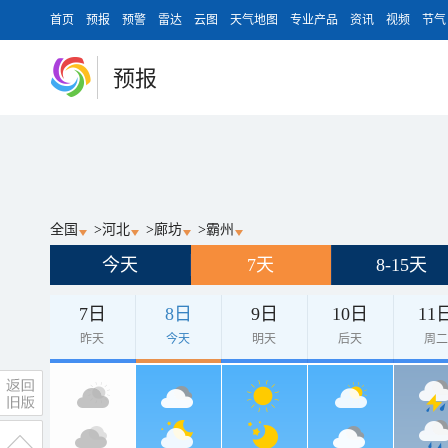
首页
预报
预警
雷达
云图
天气地图
专业产品
资讯
视频
节气
预报
全国
>
河北
>
廊坊
>
霸州
今天
7天
8-15天
7日
8日
9日
10日
11
昨天
今天
明天
后天
周