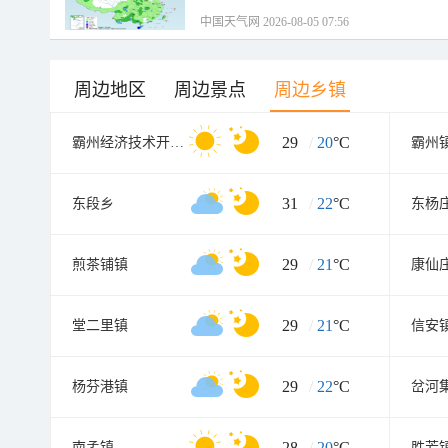
中国天气网 2026-08-05 07:56
周边地区
周边景点
周边乡镇
29
/
20
°C
霸州经济技术开发区
霸州
31
/
22
°C
东段乡
东杨
29
/
21
°C
煎茶铺镇
康仙
29
/
21
°C
堂二里镇
信安
29
/
22
°C
杨芬港镇
岔河
28
/
20
°C
南孟镇
胜芳