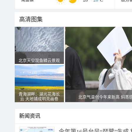
高清图集
北京天空现鱼鳞云景观
青海湖畔：湖光花海长
北京气温创今年来新高 焖蒸
云 天地铺成明亮画卷
新闻资讯
今年第16号台风“琵鹭”生成 