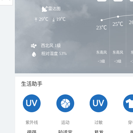
雷达图
29℃
19℃
2
25℃
23℃
西北风 1级
东南风
东南风
相对湿度
53%
<3级
<3级
<
生活助手
紫外线
运动
过敏
穿
很强
较适宜
易发