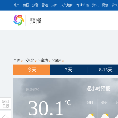
首页
预报
预警
雷达
云图
天气地图
专业产品
资讯
视频
节气
预报
全国
>
河北
>
廊坊
>
霸州
今天
7天
8-15天
逐小时预报
16:50
实况
30.1
℃
08时
09时
1