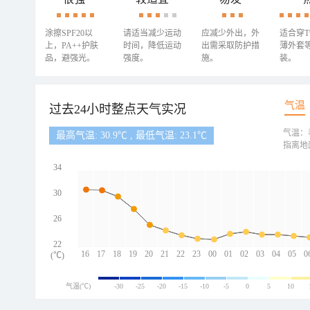
涂擦SPF20以
请适当减少运动
应减少外出，外
适合穿
上，PA++护肤
时间，降低运动
出需采取防护措
薄外套
品，避强光。
强度。
施。
装。
气温
过去24小时整点天气实况
气温：
最高气温: 30.9℃ , 最低气温: 23.1℃
指离地
34
30
26
22
16
17
18
19
20
21
22
23
00
01
02
03
04
05
0
(℃)
气温(℃)
-30
-25
-20
-15
-10
-5
0
5
10