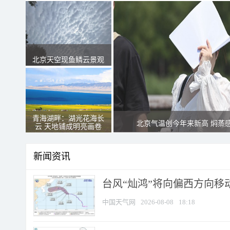
北京天空现鱼鳞云景观
青海湖畔：湖光花海长
北京气温创今年来新高 焖蒸
云 天地铺成明亮画卷
新闻资讯
台风“灿鸿”将向偏西方向移
中国天气网
2026-08-08
18:18