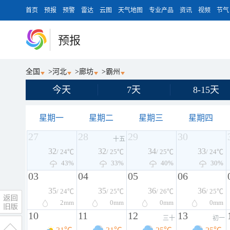
首页
预报
预警
雷达
云图
天气地图
专业产品
资讯
视频
节气
预报
全国
>
河北
>
廊坊
>
霸州
今天
7天
8-15天
星期一
星期二
星期三
星期四
27
28
29
30
十五
32
32
34
33
/ 24℃
/ 25℃
/ 25℃
/ 24℃
43%
33%
40%
30%
03
04
05
06
35
35
36
36
/ 24℃
/ 25℃
/ 26℃
/ 25℃
2
mm
0
mm
0
mm
0
mm
10
11
12
13
三十
初一