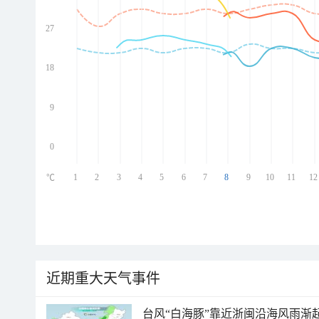
27
ed
ed
ed
18
ed
9
0
1
2
3
4
5
6
7
8
9
10
11
12
℃
近期重大天气事件
台风“白海豚”靠近浙闽沿海风雨渐