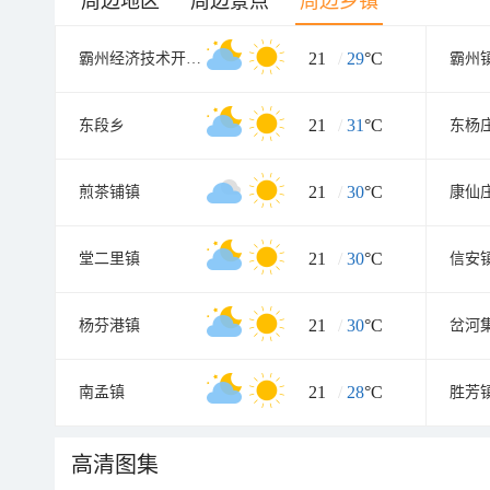
周边地区
周边景点
周边乡镇
21
/
29
°C
霸州经济技术开发区
霸州
21
/
31
°C
东段乡
东杨
21
/
30
°C
煎茶铺镇
康仙
21
/
30
°C
堂二里镇
信安
21
/
30
°C
杨芬港镇
岔河
21
/
28
°C
南孟镇
胜芳
高清图集