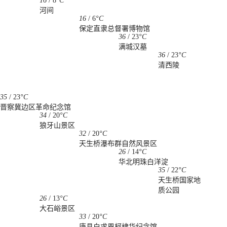
16
/
8
°C
河间
16
/
6
°C
保定直隶总督署博物馆
36
/
23
°C
满城汉墓
36
/
23
°C
清西陵
35
/
23
°C
晋察冀边区革命纪念馆
34
/
20
°C
狼牙山景区
32
/
20
°C
天生桥瀑布群自然风景区
26
/
14
°C
华北明珠白洋淀
35
/
22
°C
天生桥国家地
质公园
26
/
13
°C
大石峪景区
33
/
20
°C
唐县白求恩柯棣华纪念馆