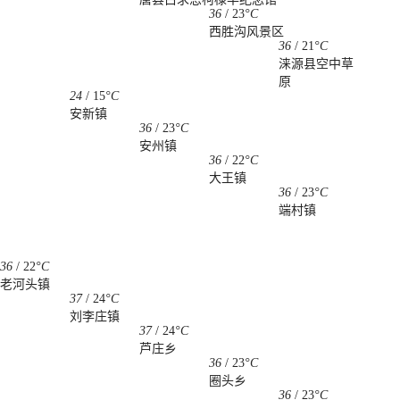
36
/
23
°C
西胜沟风景区
36
/
21
°C
涞源县空中草
原
24
/
15
°C
安新镇
36
/
23
°C
安州镇
36
/
22
°C
大王镇
36
/
23
°C
端村镇
36
/
22
°C
老河头镇
37
/
24
°C
刘李庄镇
37
/
24
°C
芦庄乡
36
/
23
°C
圈头乡
36
/
23
°C