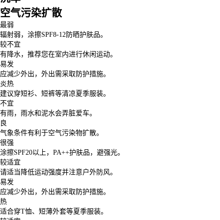
空气污染扩散
最弱
辐射弱，涂擦SPF8-12防晒护肤品。
较不宜
有降水，推荐您在室内进行休闲运动。
易发
应减少外出，外出需采取防护措施。
炎热
建议穿短衫、短裤等清凉夏季服装。
不宜
有雨，雨水和泥水会弄脏爱车。
良
气象条件有利于空气污染物扩散。
很强
涂擦SPF20以上，PA++护肤品，避强光。
较适宜
请适当降低运动强度并注意户外防风。
易发
应减少外出，外出需采取防护措施。
热
适合穿T恤、短薄外套等夏季服装。