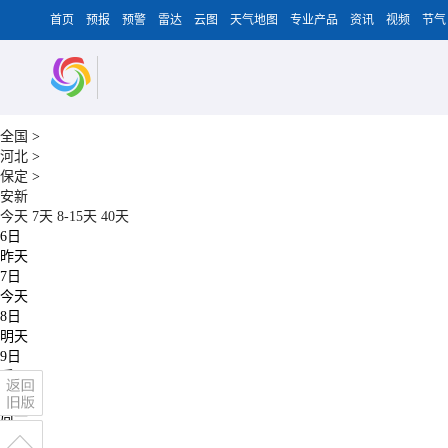
首页
预报
预警
雷达
云图
天气地图
专业产品
资讯
视频
节气
全国
>
河北
>
保定
>
安新
今天
7天
8-15天
40天
6日
昨天
7日
今天
8日
明天
9日
后天
10日
周一
11日