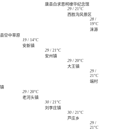
唐县白求恩柯棣华纪念馆
29
/
21
°C
西胜沟风景区
28
/
19
°C
涞源
县空中草原
19
/
14
°C
安新镇
29
/
21
°C
安州镇
29
/
20
°C
大王镇
29
/
21
°C
端村
镇
29
/
20
°C
老河头镇
30
/
21
°C
刘李庄镇
30
/
21
°C
芦庄乡
29
/
21
°C