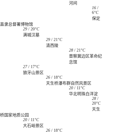
河间
16
/
6
°C
保定
直隶总督署博物馆
29
/
20
°C
满城汉墓
29
/
21
°C
清西陵
28
/
21
°C
晋察冀边区革命纪
念馆
27
/
17
°C
狼牙山景区
26
/
18
°C
天生桥瀑布群自然风景区
20
/
11
°C
华北明珠白洋淀
28
/
20
°C
天生
桥国家地质公园
20
/
11
°C
大石峪景区
26
/
18
°C