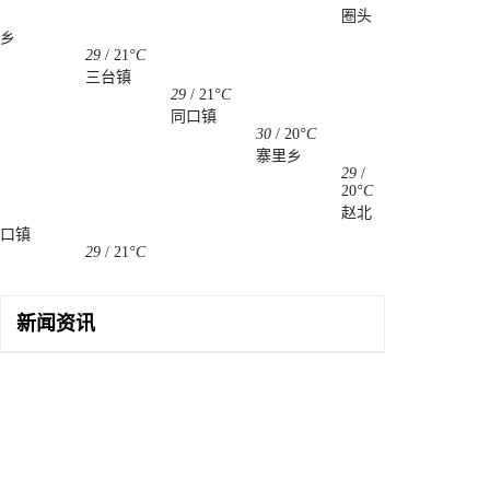
圈头
乡
29
/
21
°C
三台镇
29
/
21
°C
同口镇
30
/
20
°C
寨里乡
29
/
20
°C
赵北
口镇
29
/
21
°C
新闻资讯