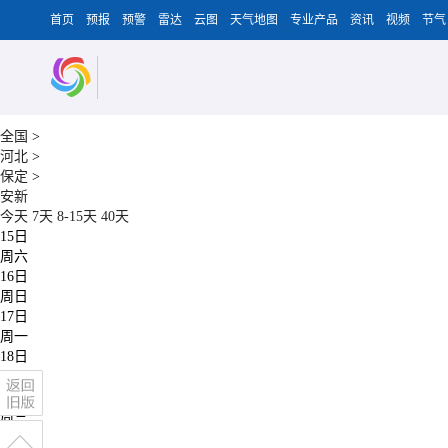
首页
预报
预警
雷达
云图
天气地图
专业产品
资讯
视频
节气
全国
>
河北
>
保定
>
安新
今天
7天
8-15天
40天
15日
周六
16日
周日
17日
周一
18日
周二
19日
周三
20日