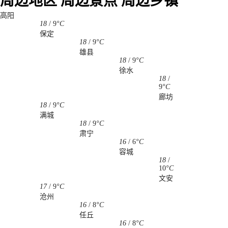
周边地区
周边景点
周边乡镇
高阳
18
/
9
°C
保定
18
/
9
°C
雄县
18
/
9
°C
徐水
18
/
9
°C
廊坊
18
/
9
°C
满城
18
/
9
°C
肃宁
16
/
6
°C
容城
18
/
10
°C
文安
17
/
9
°C
沧州
16
/
8
°C
任丘
16
/
8
°C