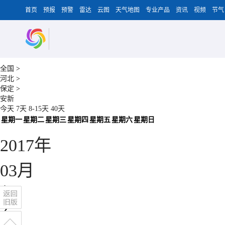
首页
预报
预警
雷达
云图
天气地图
专业产品
资讯
视频
节气
全国
>
河北
>
保定
>
安新
今天
7天
8-15天
40天
星期一
星期二
星期三
星期四
星期五
星期六
星期日
2017
年
03
月
1
2