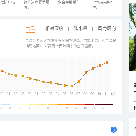
采取防护措
裤等清凉夏季服
水会弄脏爱车。
空气污染物扩
装。
散。
气温
相对湿度
降水量
风力风向
气温：表示大气冷热程度的物理量，气象上给出的气温是
指离地面1.5米高度上百叶箱中的空气温度。
(h)
20
21
22
23
00
01
02
03
04
05
06
07
08
09
10
11
-5
0
5
10
15
20
25
30
35
40
45
50