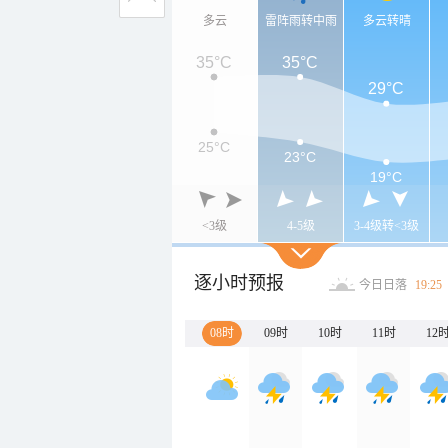
多云
雷阵雨转中雨
多云转晴
35°C
35°C
29°C
25°C
23°C
19°C
<3级
4-5级
3-4级转<3级
逐小时预报
今日日落
19:25
08时
09时
10时
11时
12