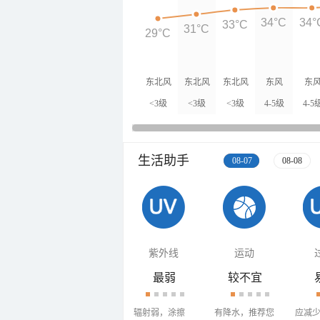
34°C
34°
33°C
31°C
29°C
东北风
东北风
东北风
东风
东
<3级
<3级
<3级
4-5级
4-5
生活助手
08-07
08-08
紫外线
运动
最弱
较不宜
辐射弱，涂擦
有降水，推荐您
应减