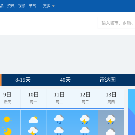
品
资讯
视频
节气
更多
8-15天
40天
雷达图
9日
10日
11日
12日
13日
后天
周一
周二
周三
周四