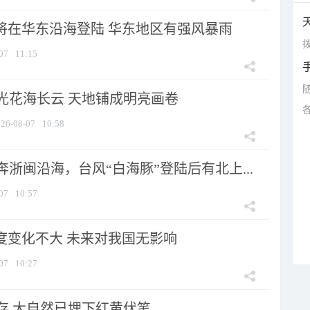
”将在华东沿海登陆 华东地区有强风暴雨
拨
07
11:15
光花海长云 天地铺成明亮画卷
26-08-07
10:58
浙闽沿海，台风“白海豚”登陆后有北上...
07
10:57
强度变化不大 未来对我国无影响
07
10:27
存 大自然已埋下红黄伏笔