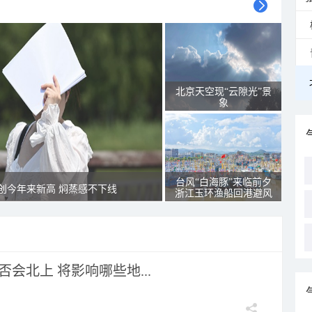
北京天空现“云隙光”景
象
台风“白海豚”来临前夕
创今年来新高 焖蒸感不下线
浙江玉环渔船回港避风
会北上 将影响哪些地...