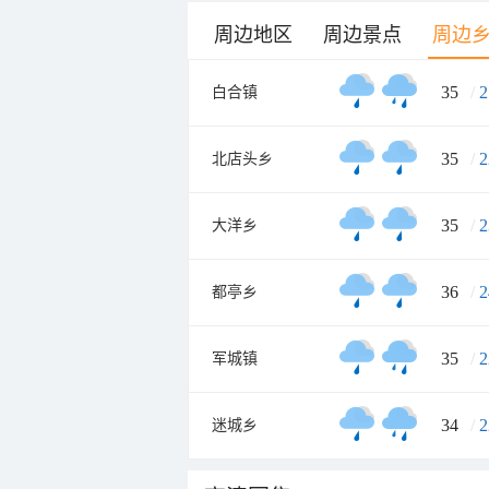
周边地区
周边景点
周边
35
/
2
白合镇
35
/
2
北店头乡
35
/
2
大洋乡
36
/
2
都亭乡
35
/
2
军城镇
34
/
2
迷城乡