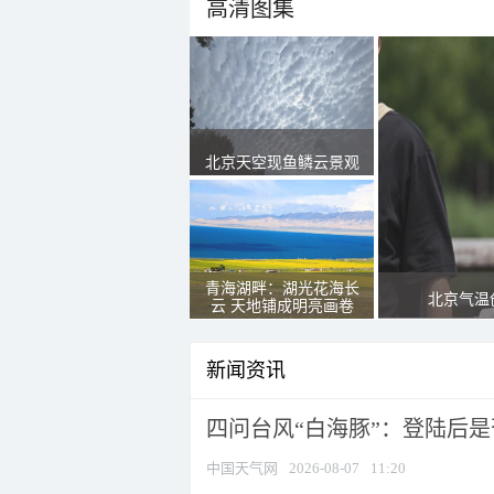
高清图集
北京天空现鱼鳞云景观
青海湖畔：湖光花海长
北京气温
云 天地铺成明亮画卷
新闻资讯
四问台风“白海豚”：登陆后是否
中国天气网
2026-08-07
11:20