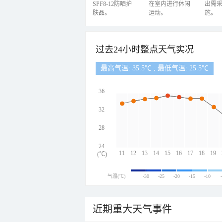
SPF8-12防晒护
在室内进行休闲
出需
肤品。
运动。
施。
过去24小时整点天气实况
最高气温: 35.5℃ , 最低气温: 25.5℃
36
32
28
24
11
12
13
14
15
16
17
18
19
(℃)
气温(℃)
-30
-25
-20
-15
-10
近期重大天气事件