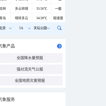
桂林
多云转晴
35/26℃
一般
青岛
晴转多云
34/28℃
较适宜
北京
5A
天坛公园
气象产品
全国降水量预报
强对流天气公报
全国地质灾害预报
气象服务