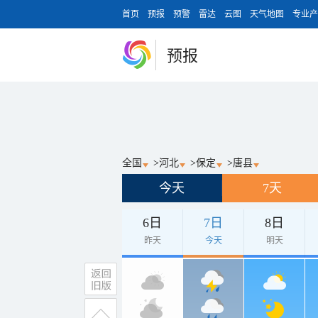
首页
预报
预警
雷达
云图
天气地图
专业产
预报
全国
>
河北
>
保定
>
唐县
今天
7天
6日
7日
8日
昨天
今天
明天