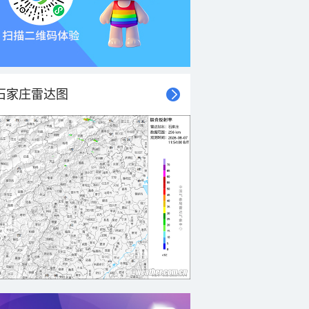
石家庄雷达图
21时
22时
23时
00时
01时
02时
03时
04时