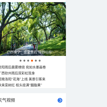
广西南宁：盛夏里的“绿野仙踪”
贵阳雨后晨雾缭绕 宛如水墨画卷
广西钦州雨后双彩虹现身
河南洛阳“花海”上线 美景引客来
秋来栾树红 枝头挂满“胭脂果”
天气视频