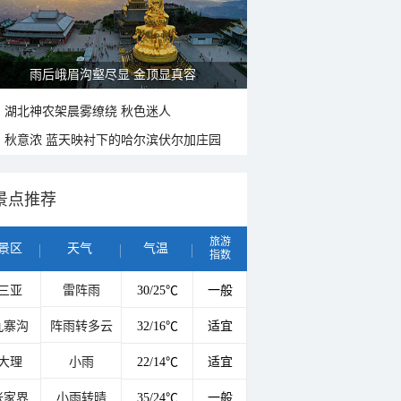
雨后峨眉沟壑尽显 金顶显真容
湖北神农架晨雾缭绕 秋色迷人
秋意浓 蓝天映衬下的哈尔滨伏尔加庄园
景点推荐
旅游
景区
天气
气温
指数
三亚
雷阵雨
30/25℃
一般
九寨沟
阵雨转多云
32/16℃
适宜
大理
小雨
22/14℃
适宜
张家界
小雨转晴
35/24℃
一般