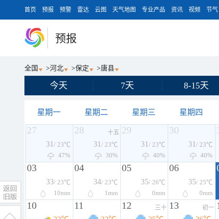
首页
预报
预警
雷达
云图
天气地图
专业产品
资讯
视频
节气
预报
全国
>
河北
>
保定
>
唐县
今天
7天
8-15天
星期一
星期二
星期三
星期四
27
28
29
30
十五
31
31
31
31
/ 23℃
/ 23℃
/ 23℃
/ 23℃
47%
30%
40%
40%
03
04
05
06
33
34
35
35
/ 23℃
/ 23℃
/ 26℃
/ 25℃
10
mm
1
mm
0
mm
0
mm
10
11
12
13
三十
初一