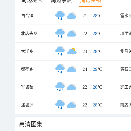
周边地区
周边景点
周边乡镇
21
/
28
°C
白合镇
雹水
22
/
28
°C
北店头乡
川里
23
/
28
°C
大洋乡
倒马
24
/
29
°C
都亭乡
黄石
22
/
28
°C
军城镇
罗庄
22
/
28
°C
迷城乡
南店
高清图集