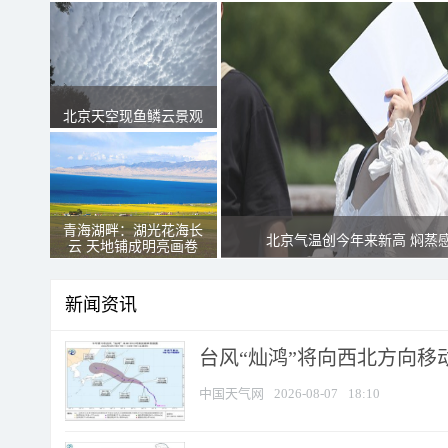
北京天空现鱼鳞云景观
青海湖畔：湖光花海长
北京气温创今年来新高 焖蒸
云 天地铺成明亮画卷
新闻资讯
台风“灿鸿”将向西北方向移
中国天气网
2026-08-07
18:10