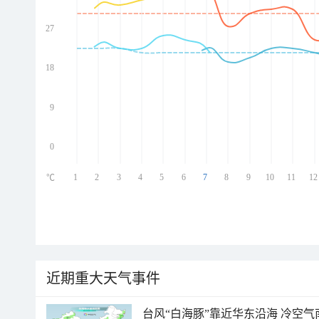
27
ed
ed
ed
18
ed
9
0
1
2
3
4
5
6
7
8
9
10
11
12
℃
近期重大天气事件
台风“白海豚”靠近华东沿海 冷空