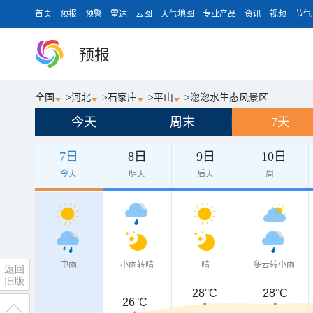
首页
预报
预警
雷达
云图
天气地图
专业产品
资讯
视频
节气
预报
全国
>
河北
>
石家庄
>
平山
>
淴淴水生态风景区
今天
周末
7天
7日
8日
9日
10日
今天
明天
后天
周一
中雨
小雨转晴
晴
多云转小雨
28°C
28°C
26°C