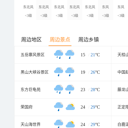
东北风
东北风
东北风
东北风
东北风
东风
东风
<3级
<3级
<3级
<3级
<3级
<3级
<3级
周边地区
周边景点
周边乡镇
15
/
21
°C
五岳寨风景区
天桂
19
/
26
°C
黑山大峡谷景区
中国
23
/
28
°C
东方巨龟苑
藤龙
24
/
29
°C
荣国府
正定
24
/
29
°C
天山海世界
白鹿