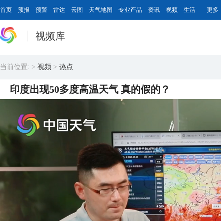
首页
预报
预警
雷达
云图
天气地图
专业产品
资讯
视频
生活
更多
视频库
当前位置:
>
视频
>
热点
印度出现50多度高温天气 真的假的？