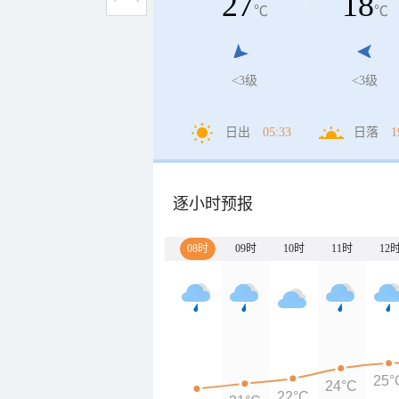
27
18
℃
℃
<3级
<3级
日出
05:33
日落
1
逐小时预报
08时
09时
10时
11时
12
25°
24°C
22°C