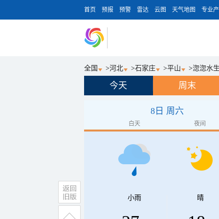
首页
预报
预警
雷达
云图
天气地图
专业产
全国
>
河北
>
石家庄
>
平山
>
淴淴水
今天
周末
8日 周六
白天
夜间
小雨
晴