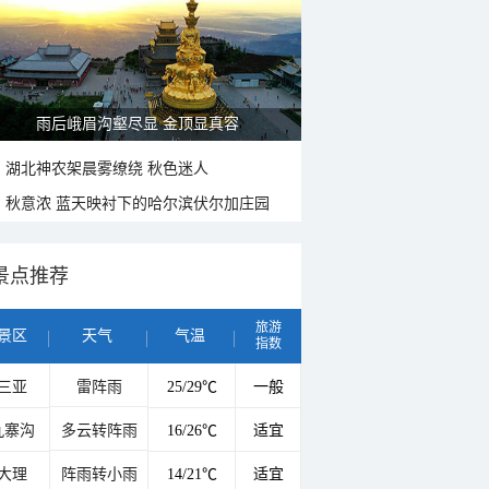
山水扇面：秋红点缀颐和园西堤
湖北神农架晨雾缭绕 秋色迷人
秋意浓 蓝天映衬下的哈尔滨伏尔加庄园
景点推荐
旅游
景区
天气
气温
指数
三亚
雷阵雨
25/29℃
一般
九寨沟
多云转阵雨
16/26℃
适宜
大理
阵雨转小雨
14/21℃
适宜