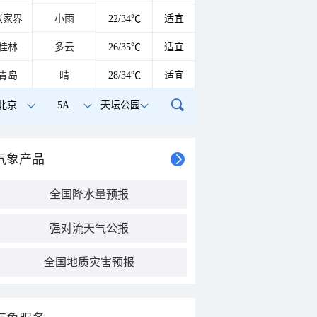
张家界
小雨
22/34℃
适宜
桂林
多云
26/35℃
适宜
青岛
晴
28/34℃
适宜
北京
5A
天坛公园
气象产品
全国降水量预报
强对流天气公报
全国地质灾害预报