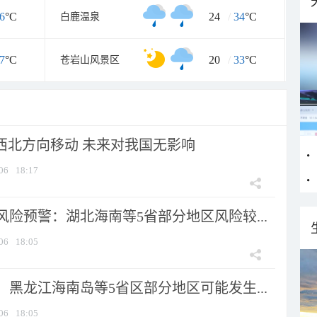
6
°C
24
/
34
°C
白鹿温泉
7
°C
20
/
33
°C
苍岩山风景区
向西北方向移动 未来对我国无影响
06
18:17
险预警：湖北海南等5省部分地区风险较...
06
18:05
黑龙江海南岛等5省区部分地区可能发生...
06
18:05