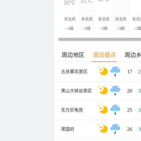
21°C
20°C
东北风
东北风
东北风
东北风
东北
<3级
<3级
<3级
<3级
<3
周边地区
周边景点
周边
17
/
2
五岳寨风景区
20
/
3
黑山大峡谷景区
25
/
3
东方巨龟苑
26
/
3
荣国府