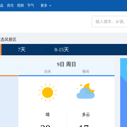
品
资讯
视频
节气
更多
生态风景区
7天
8-15天
9日 周日
白天
夜间
晴
多云