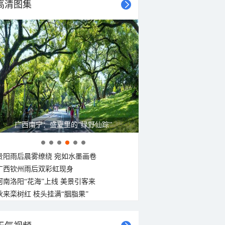
21°C
21°C
高清图集
20°C
20°C
19°C
19°C
19°C
18°C
南风
南风
东风
东北风
东北风
东风
南风
南风
<3级
<3级
<3级
<3级
<3级
<3级
<3级
<3级
呼伦贝尔草原 藏着最治愈的蓝天白云
贵阳雨后晨雾缭绕 宛如水墨画卷
广西钦州雨后双彩虹现身
河南洛阳“花海”上线 美景引客来
秋来栾树红 枝头挂满“胭脂果”