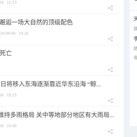
06
11:15
 邂逅一场大自然的顶级配色
拨
26-08-06
10:26
人死亡
7日将移入东海逐渐靠近华东沿海 “鲸...
06
10:15
持多雨格局 关中等地部分地区有大雨局...
06
10:09