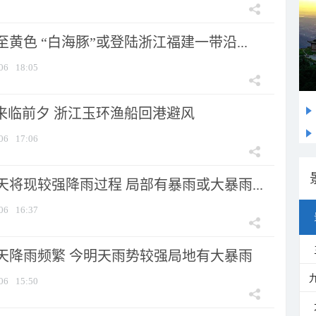
黄色 “白海豚”或登陆浙江福建一带沿...
06
18:05
”来临前夕 浙江玉环渔船回港避风
06
17:06
将现较强降雨过程 局部有暴雨或大暴雨...
06
16:37
天降雨频繁 今明天雨势较强局地有大暴雨
06
15:50