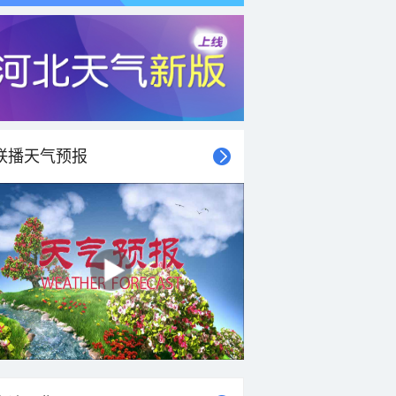
联播天气预报
21时
22时
23时
00时
01时
02时
03时
04时