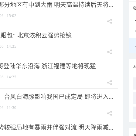
分地区有中到大雨 明天高温持续后天将...
06
15:02
显眼包” 北京浓积云强势抢镜
06
14:35
将登陆华东沿海 浙江福建等地将现猛...
06
14:25
台风白海豚影响我国已成定局 即将进入...
06
11:30
较强局地有暴雨并伴强对流 明天降雨减...