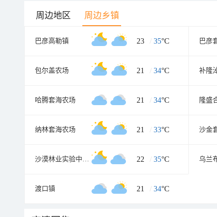
周边地区
周边乡镇
23
/
35
°C
巴彦高勒镇
巴彦
21
/
34
°C
包尔盖农场
补隆
21
/
34
°C
哈腾套海农场
隆盛
21
/
33
°C
纳林套海农场
沙金
22
/
35
°C
沙漠林业实验中心农场
乌兰
21
/
34
°C
渡口镇