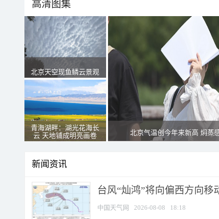
高清图集
北京天空现鱼鳞云景观
青海湖畔：湖光花海长
北京气温创今年来新高 焖蒸
云 天地铺成明亮画卷
新闻资讯
台风“灿鸿”将向偏西方向移
中国天气网
2026-08-08
18:18