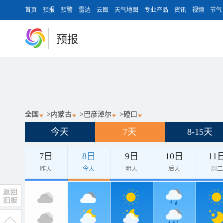
首页
预报
预警
雷达
云图
天气地图
专业产品
资讯
视频
节气
预报
全国
>
内蒙古
>
巴彦淖尔
>
磴口
今天
7天
8-15天
7日
8日
9日
10日
11
昨天
今天
明天
后天
周