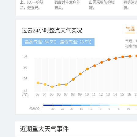
上，PA++护肤
强度并注意户外
出需采取防护措
裤等清
品，避强光。
防风。
施。
装。
气温
过去24小时整点天气实况
气温：
最高气温: 34.5℃ , 最低气温: 23.5℃
指离地
34
30
26
22
03
04
05
06
07
08
09
10
11
12
13
14
15
16
1
(℃)
气温(℃)
-30
-25
-20
-15
-10
-5
0
5
10
近期重大天气事件