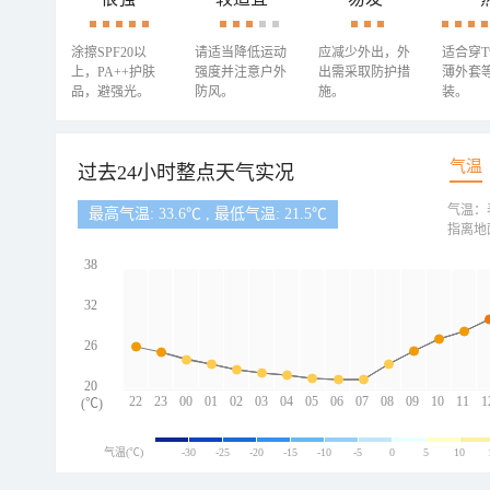
涂擦SPF20以
请适当降低运动
应减少外出，外
适合穿
上，PA++护肤
强度并注意户外
出需采取防护措
薄外套
品，避强光。
防风。
施。
装。
气温
过去24小时整点天气实况
气温：
最高气温: 33.6℃ , 最低气温: 21.5℃
指离地
38
32
26
20
22
23
00
01
02
03
04
05
06
07
08
09
10
11
1
(℃)
气温(℃)
-30
-25
-20
-15
-10
-5
0
5
10