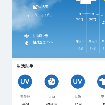
雷达图
33℃
23℃
29℃
29℃
2
东南风 2级
东南风
东南风
东
相对湿度
45%
<3级
3-4级
3
生活助手
紫外线
运动
过敏
穿
很强
较适宜
易发