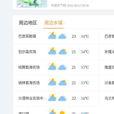
中国天气网 2026-08-03 08:00
周边地区
周边乡镇
23
/
34
°C
巴彦高勒镇
巴彦
21
/
34
°C
包尔盖农场
补隆
21
/
33
°C
哈腾套海农场
隆盛
21
/
33
°C
纳林套海农场
沙金
22
/
34
°C
沙漠林业实验中心农场
乌兰
21
/
34
°C
渡口镇