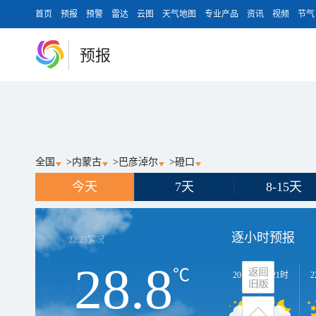
首页
预报
预警
雷达
云图
天气地图
专业产品
资讯
视频
节气
预报
全国
>
内蒙古
>
巴彦淖尔
>
磴口
今天
7天
8-15天
逐小时预报
22:25
实况
28.8
℃
20时
21时
2