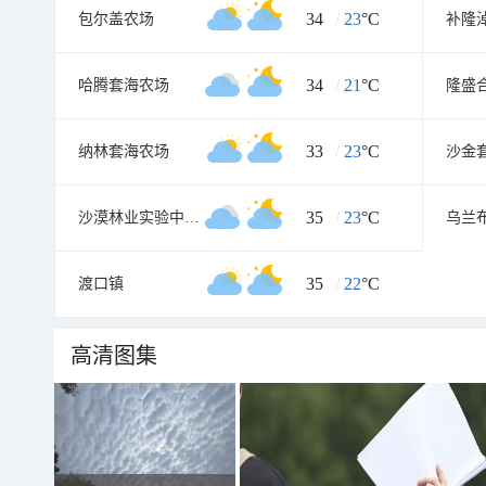
34
/
23
°C
包尔盖农场
补隆
34
/
21
°C
哈腾套海农场
隆盛
33
/
23
°C
纳林套海农场
沙金
35
/
23
°C
沙漠林业实验中心农场
乌兰
35
/
22
°C
渡口镇
高清图集