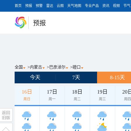
首页
预报
预警
雷达
云图
天气地图
专业产品
资讯
视频
节气
预报
全国
>
内蒙古
>
巴彦淖尔
>
磴口
今天
7天
8-15天
16日
17日
18日
19日
20
周日
周一
周二
周三
周