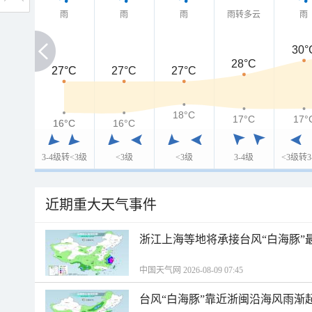
雨
雨
雨
雨转多云
雨
30°
28°C
27°C
27°C
27°C
27°C
18°C
17°C
17°
16°C
16°C
16°C
3-4级转<3级
<3级
<3级
3-4级
<3级转3
近期重大天气事件
浙江上海等地将承接台风“白海豚”
中国天气网 2026-08-09 07:45
台风“白海豚”靠近浙闽沿海风雨渐