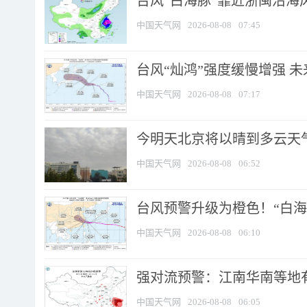
台风“白海豚”靠近浙闽沿海风
中国天气网
2026-08-08
07:45
台风“灿鸿”强度缓慢增强 
中国天气网
2026-08-08
07:17
今明天北京将以晴到多云天气为
中国天气网
2026-08-08
06:52
台风预警升级为橙色！“白海豚
中国天气网
2026-08-08
06:10
强对流预警：江南华南等地有
中国天气网
2026-08-08
06:05