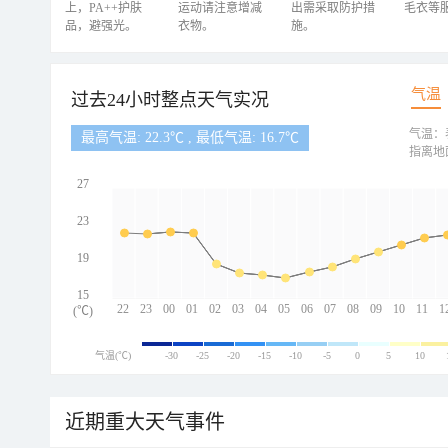
上，PA++护肤
运动请注意增减
出需采取防护措
毛衣等
品，避强光。
衣物。
施。
气温
过去24小时整点天气实况
气温：
最高气温: 22.3℃ , 最低气温: 16.7℃
指离地
27
23
19
15
22
23
00
01
02
03
04
05
06
07
08
09
10
11
1
(℃)
气温(℃)
-30
-25
-20
-15
-10
-5
0
5
10
近期重大天气事件