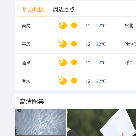
周边地区
周边景点
12
/
22
°C
南岗
松北
12
/
22
°C
平房
哈尔
12
/
22
°C
道里
呼兰
12
/
22
°C
香坊
高清图集