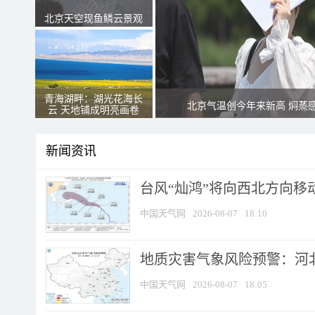
北京天空现鱼鳞云景观
青海湖畔：湖光花海长
北京气温创今年来新高 焖蒸
云 天地铺成明亮画卷
新闻资讯
台风“灿鸿”将向西北方向移
中国天气网
2026-08-07
18:10
地质灾害气象风险预警：河北
中国天气网
2026-08-07
18:05