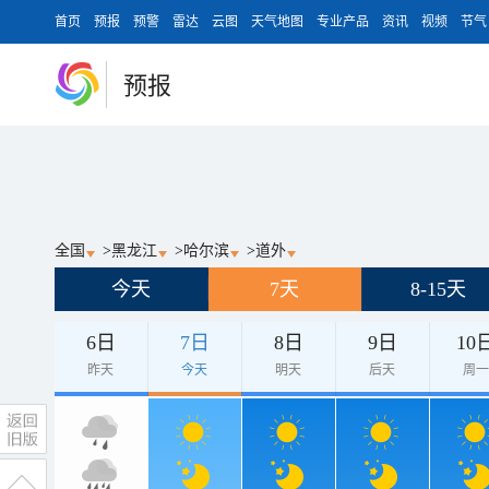
首页
预报
预警
雷达
云图
天气地图
专业产品
资讯
视频
节气
预报
全国
>
黑龙江
>
哈尔滨
>
道外
今天
7天
8-15天
6日
7日
8日
9日
10
昨天
今天
明天
后天
周