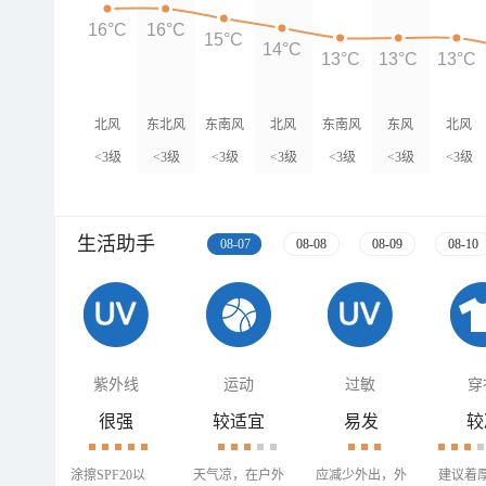
16°C
16°C
15°C
14°C
13°C
13°C
13°C
北风
东北风
东南风
北风
东南风
东风
北风
<3级
<3级
<3级
<3级
<3级
<3级
<3级
生活助手
08-07
08-08
08-09
08-10
紫外线
运动
过敏
穿
很强
较适宜
易发
较
涂擦SPF20以
天气凉，在户外
应减少外出，外
建议着