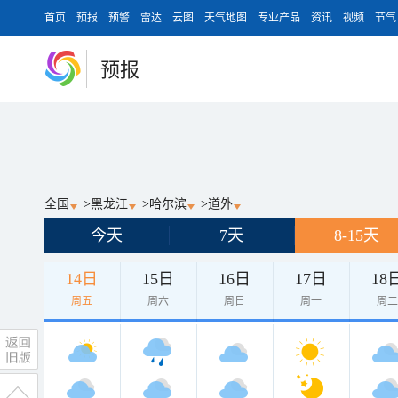
首页
预报
预警
雷达
云图
天气地图
专业产品
资讯
视频
节气
预报
全国
>
黑龙江
>
哈尔滨
>
道外
今天
7天
8-15天
14日
15日
16日
17日
18
周五
周六
周日
周一
周