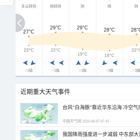
多云转阴
雨转阴
阴
晴
阴
29°C
29°C
28°C
28°
27°C
27°C
22°C
22°C
22°C
22°
19°C
18°C
<3级
<3级
<3级
<3级
<3
近期重大天气事件
台风“白海豚”靠近华东沿海 冷空
中国天气网 2026-08-07 07:45
我国降雨强度进一步减弱 中东部大