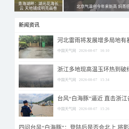
青海湖畔：湖光花海长
北京气温创今年来新高 焖蒸
云 天地铺成明亮画卷
新闻资讯
河北雷雨将发展增多局地有暴
中国天气网
2026-08-07
16:10
浙江多地现高温玉环热到破纪录
中国天气网
2026-08-07
15:34
台风“白海豚”逼近 直击浙
中国天气网
2026-08-07
15:26
四问台风“白海豚”：登陆后是否会北上 将影响