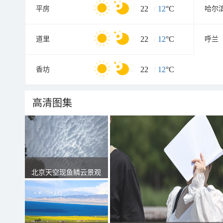
22
/
12
°C
平房
哈尔
22
/
12
°C
道里
呼兰
22
/
12
°C
香坊
高清图集
北京天空现鱼鳞云景观