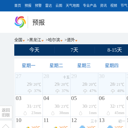
首页
预报
预警
雷达
云图
天气地图
专业产品
资讯
视频
节气
预报
全国
>
黑龙江
>
哈尔滨
>
道外
今天
7天
8-15天
星期一
星期二
星期三
星期四
27
28
29
30
十五
29
29
28
28
/ 20℃
/ 20℃
/ 20℃
/ 21℃
37%
37%
47%
40%
03
04
05
06
31
30
30
32
/ 23℃
/ 23℃
/ 23℃
/ 17℃
23
mm
38
mm
1
mm
45
mm
10
11
12
13
三十
初一