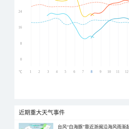
24
ed
ed
ed
16
ed
8
0
1
2
3
4
5
6
7
8
9
10
11
12
℃
近期重大天气事件
台风“白海豚”靠近浙闽沿海风雨渐