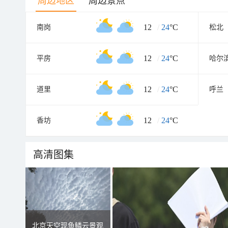
周边地区
周边景点
12
/
24
°C
南岗
松北
12
/
24
°C
平房
哈尔
12
/
24
°C
道里
呼兰
12
/
24
°C
香坊
高清图集
北京天空现鱼鳞云景观