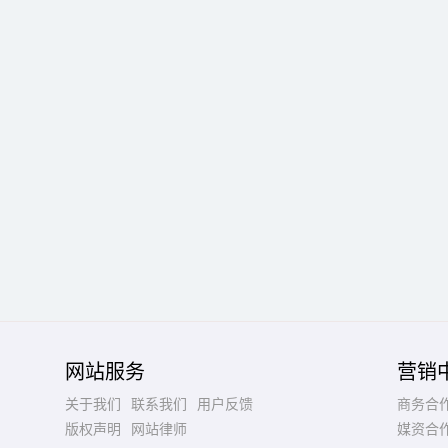
网站服务
营销
关于我们
联系我们
用户反馈
商务合
版权声明
网站律师
媒资合