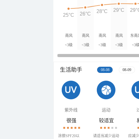
29°C
29°
28°C
26°C
25°C
南风
南风
南风
南风
东南
<3级
<3级
<3级
<3级
<3
生活助手
08-08
08-09
紫外线
运动
很强
较适宜
涂擦SPF20以
请适当减少运动
应减