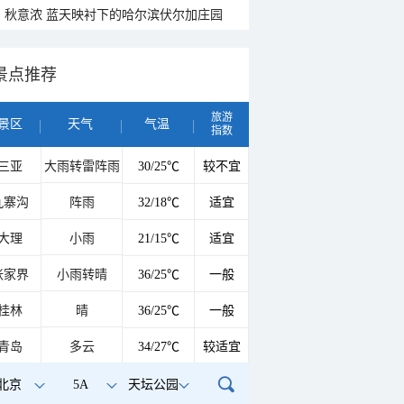
秋意浓 蓝天映衬下的哈尔滨伏尔加庄园
景点推荐
旅游
景区
天气
气温
指数
三亚
大雨转雷阵雨
30/25℃
较不宜
九寨沟
阵雨
32/18℃
适宜
大理
小雨
21/15℃
适宜
张家界
小雨转晴
36/25℃
一般
桂林
晴
36/25℃
一般
青岛
多云
34/27℃
较适宜
北京
5A
天坛公园