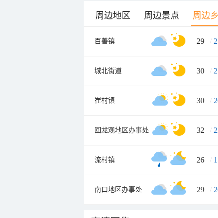
周边地区
周边景点
周边
29
/
2
百善镇
30
/
2
城北街道
30
/
2
崔村镇
32
/
2
回龙观地区办事处
26
/
1
流村镇
29
/
2
南口地区办事处