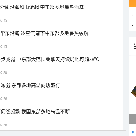
近浙闽沿海风雨渐起 中东部多地暑热消减
7:45
近华东沿海 冷空气南下中东部多地暑热缓解
7:45
步减弱 中东部大范围桑拿天持续局地可超38℃
7:50
减弱 东部多地高温闷热盛行
7:56
仍然频繁 我国东部多地高温不断
7:56