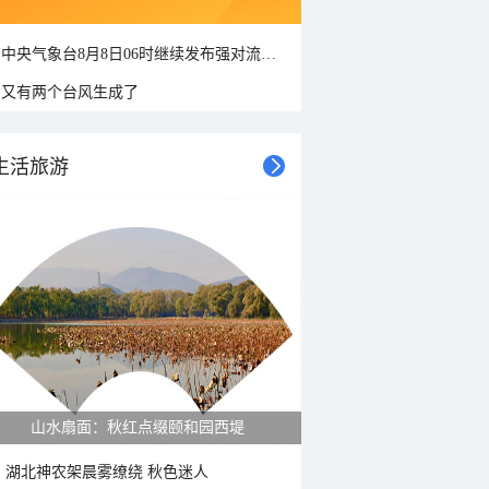
中央气象台8月8日06时继续发布强对流天气蓝色预警
又有两个台风生成了
生活旅游
山水扇面：秋红点缀颐和园西堤
湖北神农架晨雾缭绕 秋色迷人