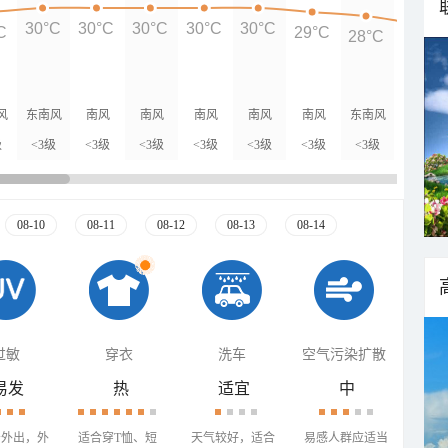
30°C
30°C
30°C
30°C
30°C
C
29°C
28°C
26°C
风
东南风
南风
南风
南风
南风
南风
东南风
东风
级
<3级
<3级
<3级
<3级
<3级
<3级
<3级
<3级
08-10
08-11
08-12
08-13
08-14
过敏
穿衣
洗车
空气污染扩散
易发
热
适宜
中
少外出，外
适合穿T恤、短
天气较好，适合
易感人群应适当