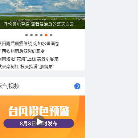
呼伦贝尔草原 藏着最治愈的蓝天白云
贵阳雨后晨雾缭绕 宛如水墨画卷
广西钦州雨后双彩虹现身
河南洛阳“花海”上线 美景引客来
秋来栾树红 枝头挂满“胭脂果”
天气视频