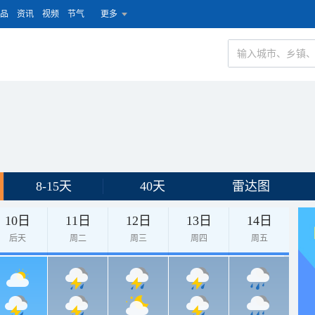
品
资讯
视频
节气
更多
8-15天
40天
雷达图
10日
11日
12日
13日
14日
后天
周二
周三
周四
周五