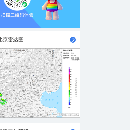
北京雷达图
21时
22时
23时
00时
01时
02时
03时
04时