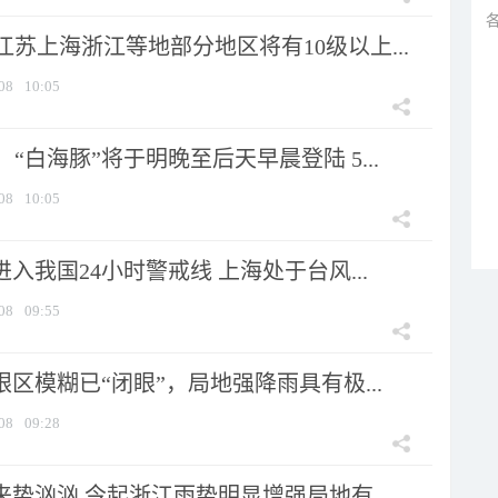
苏上海浙江等地部分地区将有10级以上...
08
10:05
“白海豚”将于明晚至后天早晨登陆 5...
08
10:05
进入我国24小时警戒线 上海处于台风...
08
09:55
眼区模糊已“闭眼”，局地强降雨具有极...
08
09:28
来势汹汹 今起浙江雨势明显增强局地有...