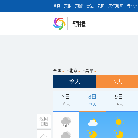
首页
预报
预警
雷达
云图
天气地图
专业产
预报
全国
>
北京
>
昌平
今天
7天
7日
8日
9日
昨天
今天
明天