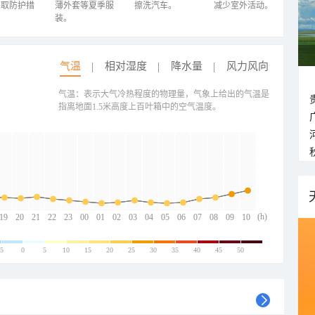
采取防护措
薄外套等夏季服
擦洗汽车。
减少室外活动。
装。
气温
相对湿度
降水量
风力风向
气温：表示大气冷热程度的物理量，气象上给出的气温是
指离地面1.5米高度上百叶箱中的空气温度。
(h)
19
20
21
22
23
00
01
02
03
04
05
06
07
08
09
10
-5
0
5
10
15
20
25
30
35
40
45
50