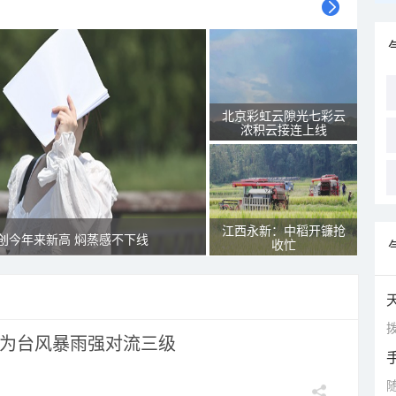
北京彩虹云隙光七彩云
浓积云接连上线
江西永新：中稻开镰抢
创今年来新高 焖蒸感不下线
收忙
拨
为台风暴雨强对流三级