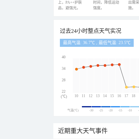
上，PA++护肤
时间，降低运动
出需
品，避强光。
强度。
施。
过去24小时整点天气实况
最高气温: 36.7℃ , 最低气温: 23.5℃
40
34
28
22
10
11
12
13
14
15
16
17
18
(℃)
气温(℃)
-30
-25
-20
-15
-10
近期重大天气事件