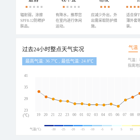
辐射弱，涂擦
有降水，推荐您
应减少外出，外
适合穿
SPF8-12防晒护
在室内进行休闲
出需采取防护措
薄外套
肤品。
运动。
施。
装。
气温
过去24小时整点天气实况
气温：
最高气温: 36.7℃ , 最低气温: 24.8℃
指离地
41
35
29
23
19
20
21
22
23
00
01
02
03
04
05
06
07
08
0
(℃)
气温(℃)
-30
-25
-20
-15
-10
-5
0
5
10