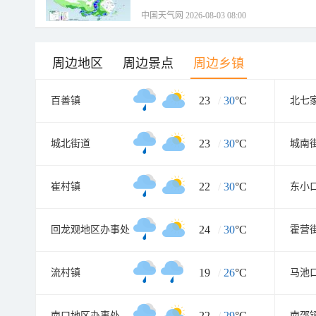
中国天气网 2026-08-03 08:00
周边地区
周边景点
周边乡镇
23
/
30
°C
百善镇
北七
23
/
30
°C
城北街道
城南
22
/
30
°C
崔村镇
东小
24
/
30
°C
回龙观地区办事处
霍营
19
/
26
°C
流村镇
马池
22
/
29
°C
南口地区办事处
南邵