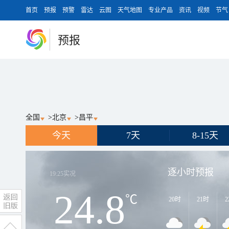
首页
预报
预警
雷达
云图
天气地图
专业产品
资讯
视频
节气
预报
全国
>
北京
>
昌平
今天
7天
8-15天
逐小时预报
19:25
实况
24.8
℃
20时
21时
2