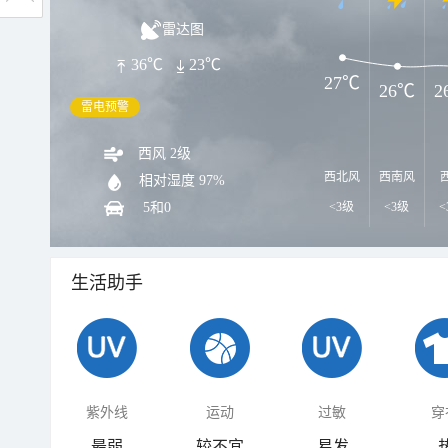
雷达图
36℃
23℃
27℃
26℃
2
雷电预警
西风 2级
西北风
西南风
相对湿度
97%
5和0
<3级
<3级
<
生活助手
紫外线
运动
过敏
穿
最弱
较不宜
易发