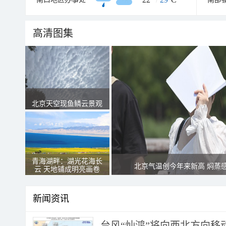
高清图集
北京天空现鱼鳞云景观
青海湖畔：湖光花海长
北京气温创今年来新高 焖蒸
云 天地铺成明亮画卷
新闻资讯
台风“灿鸿”将向西北方向移