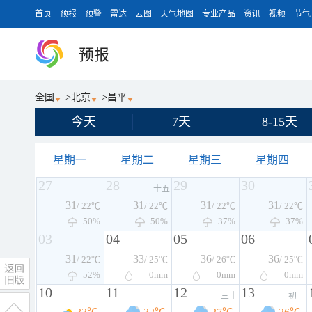
首页
预报
预警
雷达
云图
天气地图
专业产品
资讯
视频
节气
预报
全国
>
北京
>
昌平
今天
7天
8-15天
星期一
星期二
星期三
星期四
27
28
29
30
十五
31
31
31
31
/ 22℃
/ 22℃
/ 22℃
/ 22℃
50%
50%
37%
37%
03
04
05
06
31
33
36
36
/ 22℃
/ 25℃
/ 26℃
/ 25℃
52%
0
mm
0
mm
0
mm
10
11
12
13
三十
初一