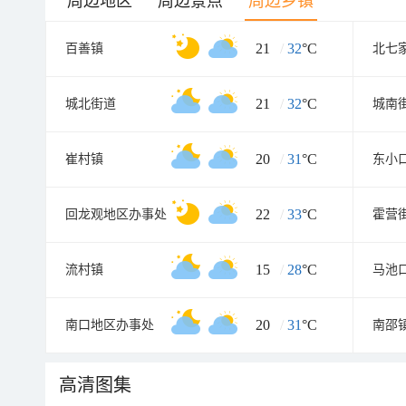
周边地区
周边景点
周边乡镇
21
/
32
°C
百善镇
北七
21
/
32
°C
城北街道
城南
20
/
31
°C
崔村镇
东小
22
/
33
°C
回龙观地区办事处
霍营
15
/
28
°C
流村镇
马池
20
/
31
°C
南口地区办事处
南邵
高清图集