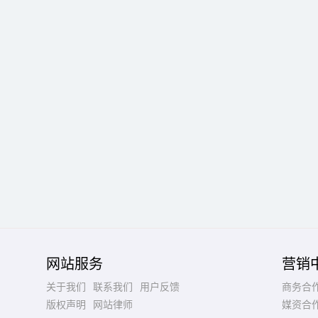
网站服务
营销
关于我们
联系我们
用户反馈
商务合
版权声明
网站律师
媒资合