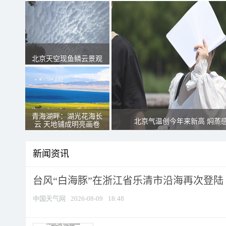
北京天空现鱼鳞云景观
青海湖畔：湖光花海长
北京气温创今年来新高 焖蒸
云 天地铺成明亮画卷
新闻资讯
台风“白海豚”在浙江省乐清市沿海再次登陆
中国天气网
2026-08-09
18:48