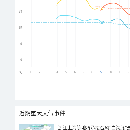
28
ed
ed
ed
19
ed
9
0
1
2
3
4
5
6
7
8
9
10
11
12
℃
近期重大天气事件
浙江上海等地将承接台风“白海豚”