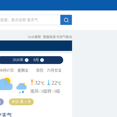
18:00更新
|
数据来源 中央气象台
2026
年
8
月
08月07日
星期五
农历
六月廿五
32
22
℃
℃
南风<3级转<3级
秋
末伏 第 2 天
史天气