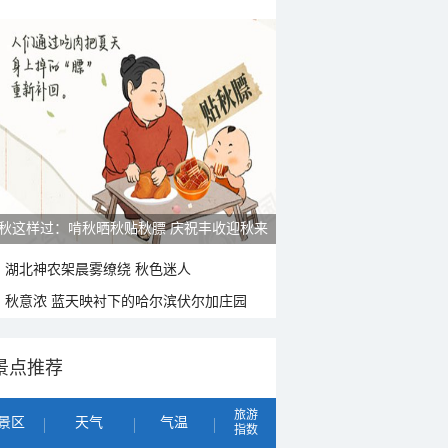
秋这样过：啃秋晒秋贴秋膘 庆祝丰收迎秋来
湖北神农架晨雾缭绕 秋色迷人
秋意浓 蓝天映衬下的哈尔滨伏尔加庄园
景点推荐
旅游
景区
天气
气温
指数