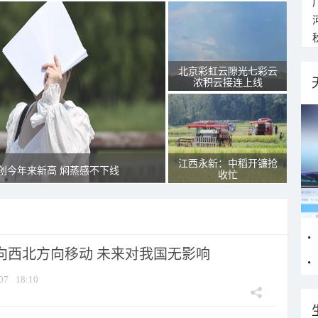
北京彩虹云隙光七彩云
浓积云接连上线
江西永新：中稻开镰抢
创今年来新高 焖蒸感不下线
收忙
将向西北方向移动 未来对我国无影响
07
18:10