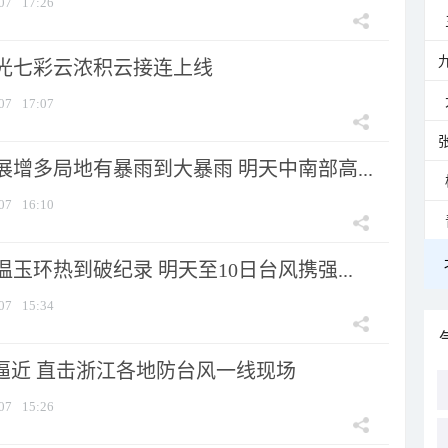
07
17:26
光七彩云浓积云接连上线
07
17:07
增多局地有暴雨到大暴雨 明天中南部高...
07
16:10
玉环热到破纪录 明天至10日台风携强...
07
15:34
”逼近 直击浙江各地防台风一线现场
07
15:26