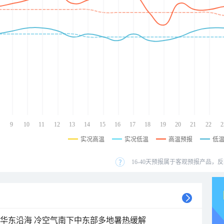
9
10
11
12
13
14
15
16
17
18
19
20
21
22
2
实况高温
实况低温
高温预报
低
16-40天预报属于客观预报产品，反
近华东沿海 冷空气南下中东部多地暑热缓解