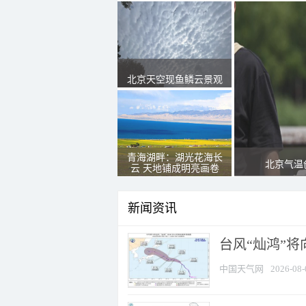
北京天空现鱼鳞云景观
青海湖畔：湖光花海长
北京气温
云 天地铺成明亮画卷
新闻资讯
台风“灿鸿”
中国天气网
2026-08-