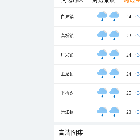
周边地区
周边景点
周边
24
/
3
白果镇
23
/
3
高板镇
24
/
3
广兴镇
24
/
3
金龙镇
25
/
3
平桥乡
23
/
3
清江镇
高清图集