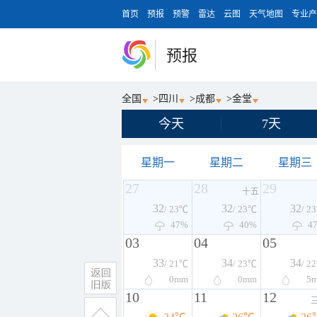
首页
预报
预警
雷达
云图
天气地图
专业产
预报
全国
>
四川
>
成都
>
金堂
今天
7天
星期一
星期二
星期三
27
28
29
十五
32
32
32
/ 23℃
/ 23℃
/ 2
47%
40%
4
03
04
05
33
34
34
/ 21℃
/ 23℃
/ 2
0
mm
0
mm
5
10
11
12