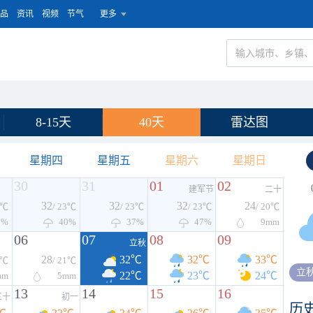
品
资讯
视频
节气
更多
8-15天
40天
雷达图
星期四
星期五
星期六
星期日
30
31
01
02
建军节
二十
32
32
32
24
3℃
/ 23℃
/ 23℃
/ 23℃
/ 20℃
7%
40%
37%
47%
9
mm
06
07
08
09
立秋
28
32℃
32℃
33℃
2℃
/ 21℃
立
22℃
23℃
24℃
mm
5
mm
13
14
15
16
三十
初一
历