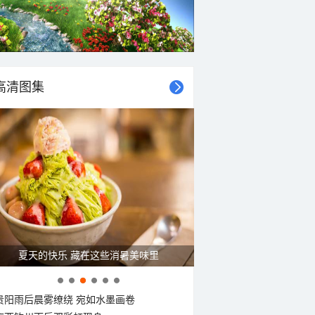
高清图集
夏天的快乐 藏在这些消暑美味里
贵阳雨后晨雾缭绕 宛如水墨画卷