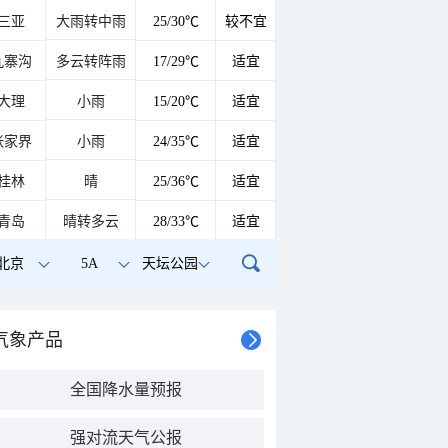
三亚
大雨转中雨
25/30℃
较不宜
九寨沟
多云转阵雨
17/29℃
适宜
大理
小雨
15/20℃
适宜
张家界
小雨
24/35℃
适宜
桂林
晴
25/36℃
适宜
青岛
晴转多云
28/33℃
适宜
北京
5A
天坛公园
气象产品
全国降水量预报
强对流天气公报