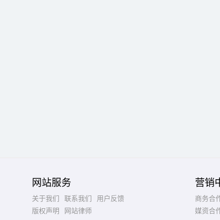
网站服务
营销
关于我们
联系我们
用户反馈
商务合
版权声明
网站律师
媒资合