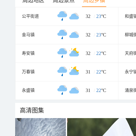
周边地区
周边景点
周边乡镇
32
/
23
°C
公平街道
和盛
32
/
23
°C
金马镇
柳城
32
/
22
°C
寿安镇
天府
31
/
22
°C
万春镇
永宁
31
/
22
°C
永盛镇
涌泉
高清图集