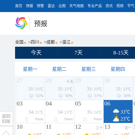
首页
预报
预警
雷达
云图
天气地图
专业产品
资讯
视频
节气
预报
全国
>
四川
>
成都
>
温江
今天
7天
8-15天
星期一
星期二
星期三
星期四
27
28
29
30
十五
31
31
31
31
/ 23℃
/ 23℃
/ 23℃
/ 23℃
52%
50%
57%
50%
03
04
05
06
34
34
35
33℃
/ 21℃
/ 23℃
/ 24℃
23℃
0
mm
0
mm
0
mm
10
11
12
13
三十
初一