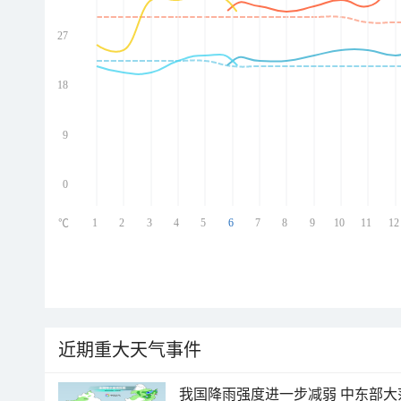
27
ed
ed
ed
18
ed
9
0
1
2
3
4
5
6
7
8
9
10
11
12
℃
近期重大天气事件
我国降雨强度进一步减弱 中东部大