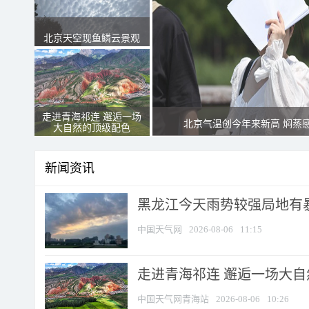
北京天空现鱼鳞云景观
走进青海祁连 邂逅一场
北京气温创今年来新高 焖蒸
大自然的顶级配色
新闻资讯
黑龙江今天雨势较强局地有暴
中国天气网
2026-08-06
11:15
走进青海祁连 邂逅一场大
中国天气网青海站
2026-08-06
10:26