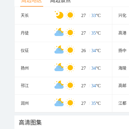
周边地区
周边景点
27
/
33
°C
天长
兴化
27
/
35
°C
丹徒
高港
26
/
34
°C
仪征
扬中
27
/
34
°C
扬州
海陵
27
/
34
°C
邗江
高邮
27
/
35
°C
润州
江都
高清图集