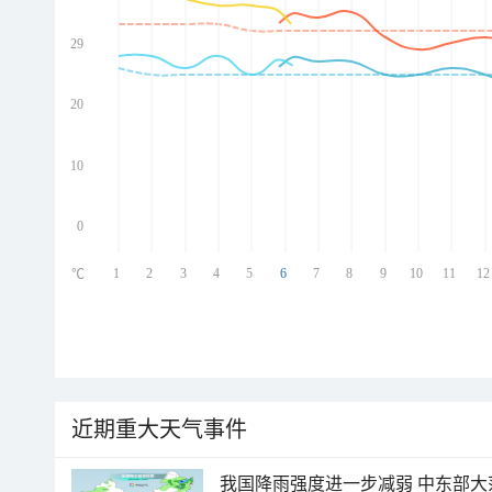
29
ed
ed
ed
20
ed
10
0
1
2
3
4
5
6
7
8
9
10
11
12
℃
近期重大天气事件
我国降雨强度进一步减弱 中东部大