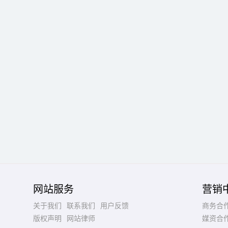
网站服务
营销
关于我们
联系我们
用户反馈
商务合
版权声明
网站律师
媒资合