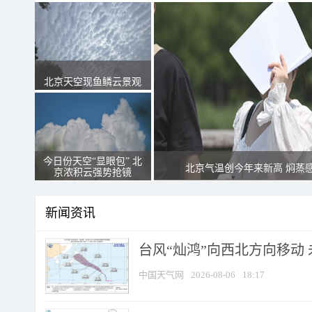
北京天空现鱼鳞云景观
今日份天空“显眼包” 北
北京气温创今年来新高 焖蒸
京浓积云强势抢镜
新闻资讯
台风“灿鸿”向西北方向移动
中国天气网
2026-08-06
18:17