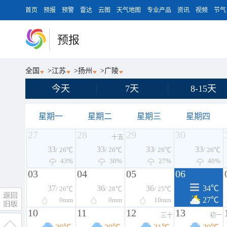
首页
预报
预警
雷达
云图
天气地图
专业产品
资讯
视频
节气
预报
全国
>
江苏
>
扬州
>
广陵
今天
7天
8-15天
星期一
星期二
星期三
星期四
27
28
29
30
十五
33
33
33
33
/ 26℃
/ 26℃
/ 26℃
/ 26℃
43%
30%
27%
40%
03
04
05
06
37
36
36
34℃
/ 26℃
/ 28℃
/ 25℃
27℃
0
mm
0
mm
10
mm
10
11
12
13
三十
初一