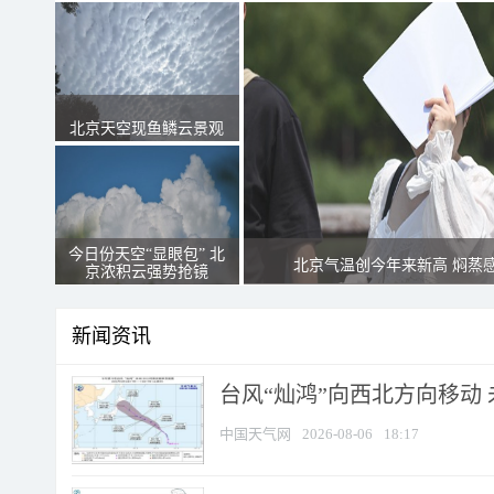
北京天空现鱼鳞云景观
今日份天空“显眼包” 北
北京气温创今年来新高 焖蒸
京浓积云强势抢镜
新闻资讯
台风“灿鸿”向西北方向移动
中国天气网
2026-08-06
18:17