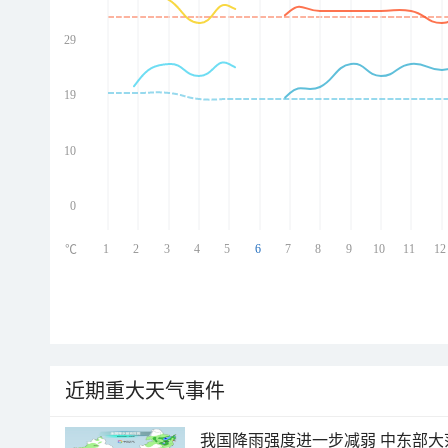
29
ed
ed
ed
19
ed
10
0
1
2
3
4
5
6
7
8
9
10
11
12
℃
近期重大天气事件
我国降雨强度进一步减弱 中东部大