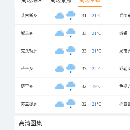
周边地区
周边景点
周边乡镇
31
/
21
°C
艾古斯乡
兵团
33
/
21
°C
城关乡
城镇
33
/
21
°C
克孜勒乡
龙甫
33
/
22
°C
芒辛乡
乔勒
32
/
19
°C
萨罕乡
色提
32
/
21
°C
苏盖提乡
托普
高清图集