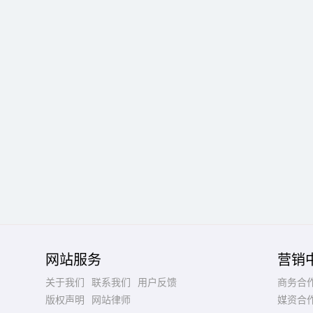
网站服务
营销
关于我们
联系我们
用户反馈
商务合
版权声明
网站律师
媒资合