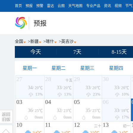
首页
预报
预警
雷达
云图
天气地图
专业产品
资讯
视频
节气
预报
全国
>
新疆
>
喀什
>
英吉沙
今天
7天
8-15天
星期一
星期二
星期三
星期四
27
28
29
30
十五
34
33
33
33
/ 20℃
/ 20℃
/ 20℃
/ 20℃
13%
13%
23%
10%
03
04
05
06
36
32
35
33
/ 25℃
/ 23℃
/ 25℃
/ 19℃
0
mm
0
mm
0
mm
17%
10
11
12
13
三十
初一