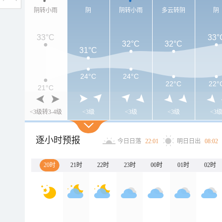
阴转小雨
阴
阴转小雨
多云转阴
阴
33°C
33°
32°C
32°C
31°C
24°C
24°C
22°C
22°
21°C
<3级转3-4级
<3级
<3级
<3级
<3
逐小时预报
今日日落
22:01
明日日出
08:02
20时
21时
22时
23时
00时
01时
02时