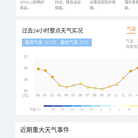
SPF8-12防晒护
时间，降低运动
出需采取防护措
薄外套
肤品。
强度。
施。
装。
气温
过去24小时整点天气实况
气温：
最高气温: 32.6℃ , 最低气温: 21℃
指离地
32
28
24
20
00
01
02
03
04
05
06
07
08
09
10
11
12
13
1
(℃)
气温(℃)
-30
-25
-20
-15
-10
-5
0
5
10
近期重大天气事件