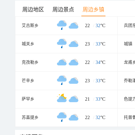
周边地区
周边景点
周边乡镇
22
/
32
°C
艾古斯乡
兵团
23
/
33
°C
城关乡
城镇
22
/
34
°C
克孜勒乡
龙甫
23
/
33
°C
芒辛乡
乔勒
21
/
33
°C
萨罕乡
色提
22
/
32
°C
苏盖提乡
托普