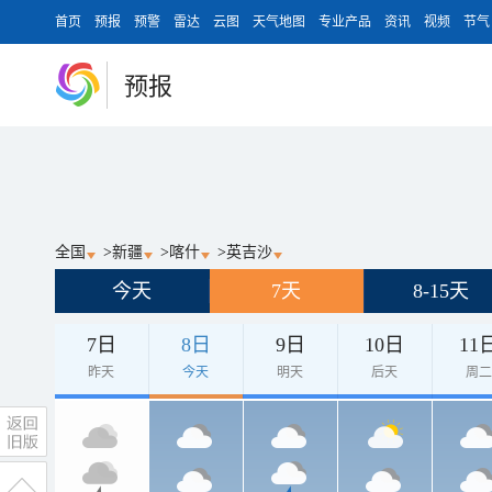
首页
预报
预警
雷达
云图
天气地图
专业产品
资讯
视频
节气
预报
全国
>
新疆
>
喀什
>
英吉沙
今天
7天
8-15天
7日
8日
9日
10日
11
昨天
今天
明天
后天
周