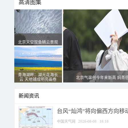
高清图集
北京天空现鱼鳞云景观
青海湖畔：湖光花海长
北京气温创今年来新高 焖蒸
云 天地铺成明亮画卷
新闻资讯
台风“灿鸿”将向偏西方向移
中国天气网
2026-08-08
18:18