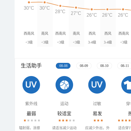
30°C
30°C
28°C
27°C
26°C
26°C
26°C
西南风
南风
西南风
南风
西风
西风
西南风
<3级
<3级
<3级
<3级
3-4级
3-4级
<3级
生活助手
08-08
08-09
08-10
08-11
紫外线
运动
过敏
穿
最弱
较适宜
易发
辐射弱，涂擦
请适当减少运动
应减少外出，外
适合穿