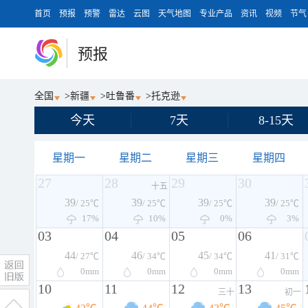
首页
预报
预警
雷达
云图
天气地图
专业产品
资讯
视频
节气
预报
全国
>
新疆
>
吐鲁番
>
托克逊
今天
7天
8-15天
星期一
星期二
星期三
星期四
27
28
29
30
十五
39
39
39
39
/ 25℃
/ 25℃
/ 25℃
/ 25℃
17%
10%
0%
3%
03
04
05
06
44
46
45
41
/ 27℃
/ 34℃
/ 34℃
/ 31℃
0
mm
0
mm
0
mm
0
mm
10
11
12
13
三十
初一