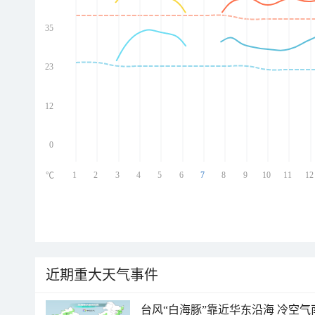
35
ed
ed
ed
23
ed
12
0
1
2
3
4
5
6
7
8
9
10
11
12
℃
近期重大天气事件
台风“白海豚”靠近华东沿海 冷空