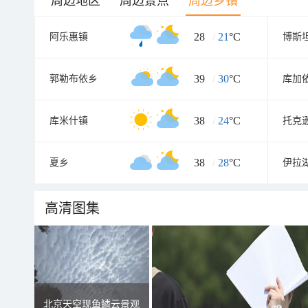
周边地区
周边景点
周边乡镇
28
/
21
°C
阿乐惠镇
博斯
39
/
30
°C
郭勒布依乡
库加
38
/
24
°C
库米什镇
托克
38
/
28
°C
夏乡
伊拉
高清图集
北京天空现鱼鳞云景观