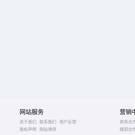
网站服务
营销
关于我们
联系我们
用户反馈
商务合
版权声明
网站律师
媒资合