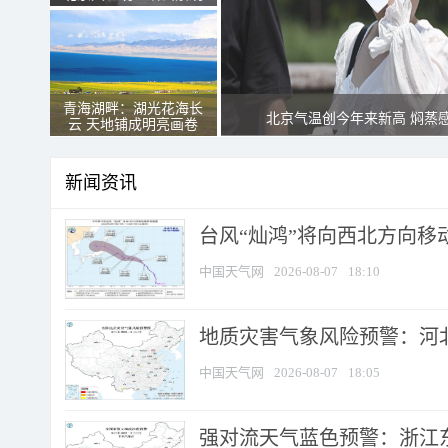
青海湖畔：湖光花海长
北京气温创今年来新高 焖蒸
云 天地铺成明亮画卷
新闻资讯
台风“灿鸿”将向西北方向移
中国天气网
2026-08-07
18:10
地质灾害气象风险预警：河北
中国天气网
2026-08-07
18:05
强对流天气蓝色预警：浙江东部