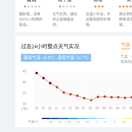
辐射弱，涂擦
天气炎热，建议
应减少外出，外
建议穿
SPF8-12防晒护
停止高强度运
出需采取防护措
裤等清
肤品。
动。
施。
装。
气温
过去24小时整点天气实况
气温：
最高气温: 44.8℃ , 最低气温: 34.7℃
指离地
45
41
37
33
18
19
20
21
22
23
00
01
02
03
04
05
06
07
0
(℃)
气温(℃)
-30
-25
-20
-15
-10
-5
0
5
10