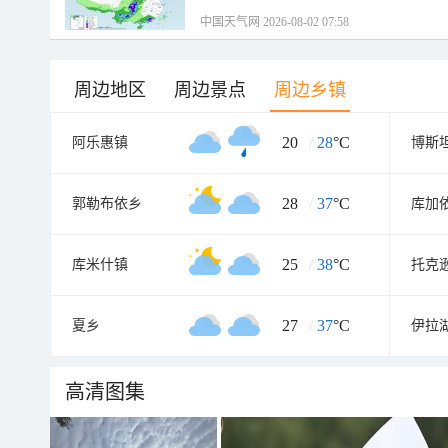
中国天气网 2026-08-02 07:58
周边地区
周边景点
周边乡镇
20
/
28
°C
阿乐惠镇
博斯
28
/
37
°C
郭勒布依乡
库加
25
/
38
°C
库米什镇
托克
27
/
37
°C
夏乡
伊拉
高清图集