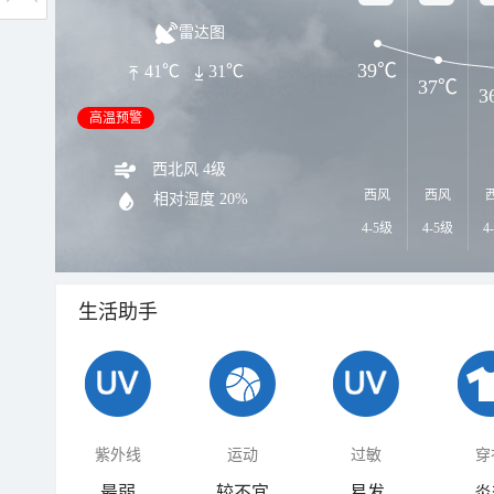
雷达图
39℃
41℃
31℃
37℃
3
高温预警
西北风 4级
西风
西风
相对湿度
20%
4-5级
4-5级
4
生活助手
紫外线
运动
过敏
穿
最弱
较不宜
易发
炎