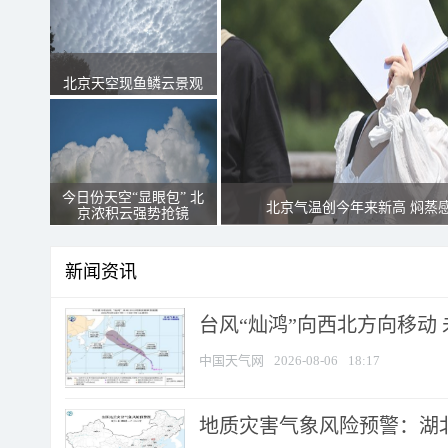
北京天空现鱼鳞云景观
今日份天空“显眼包” 北
北京气温创今年来新高 焖蒸
京浓积云强势抢镜
新闻资讯
台风“灿鸿”向西北方向移动
中国天气网
2026-08-06
18:17
地质灾害气象风险预警：湖北