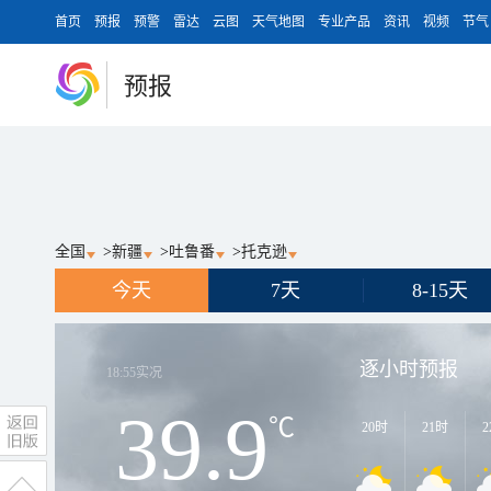
首页
预报
预警
雷达
云图
天气地图
专业产品
资讯
视频
节气
预报
全国
>
新疆
>
吐鲁番
>
托克逊
今天
7天
8-15天
逐小时预报
18:55
实况
39.9
℃
20时
21时
2