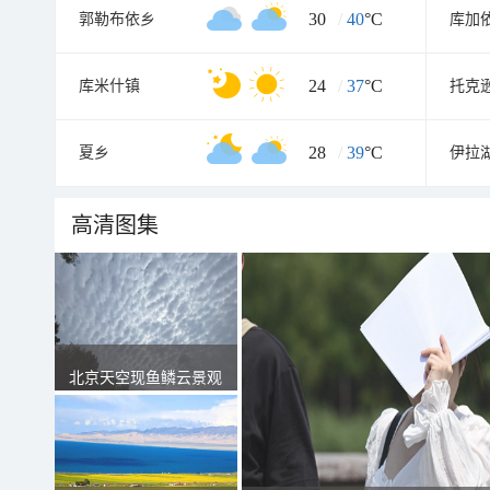
30
/
40
°C
郭勒布依乡
库加
24
/
37
°C
库米什镇
托克
28
/
39
°C
夏乡
伊拉
高清图集
北京天空现鱼鳞云景观