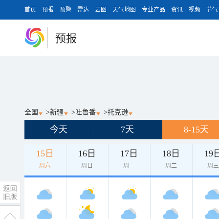
首页
预报
预警
雷达
云图
天气地图
专业产品
资讯
视频
节气
预报
全国
>
新疆
>
吐鲁番
>
托克逊
今天
7天
8-15天
15日
16日
17日
18日
19
周六
周日
周一
周二
周