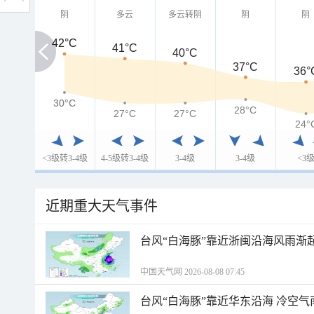
阴
多云
多云转阴
阴
阴
42°C
42°C
41°C
40°C
37°C
36°
30°C
30°C
28°C
27°C
27°C
24°
<3级转3-4级
4-5级转3-4级
3-4级
3-4级
<3
近期重大天气事件
台风“白海豚”靠近浙闽沿海风雨渐
中国天气网 2026-08-08 07:45
台风“白海豚”靠近华东沿海 冷空