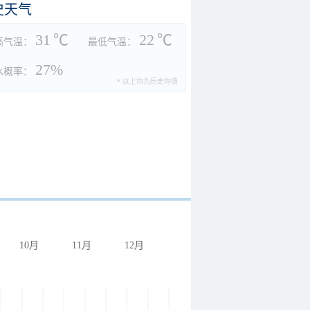
史天气
31
℃
22
℃
高气温：
最低气温：
27%
水概率：
* 以上均为历史均值
10月
11月
12月