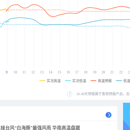
9
10
11
12
13
14
15
16
17
18
19
20
21
22
2
实况高温
实况低温
高温预报
低
16-40天预报属于客观预报产品，反
接台风“白海豚”最强风雨 华南高温盘踞