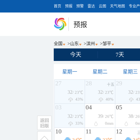
首页
预报
预警
雷达
云图
天气地图
专业产
预报
全国
>
山东
>
滨州
>
邹平
今天
7天
星期一
星期二
星期三
27
28
29
十五
32
32
32
/ 23℃
/ 23℃
/ 2
43%
40%
4
03
04
05
32
39
38
/ 23℃
/ 26℃
/ 2
33%
0
mm
0
10
11
12