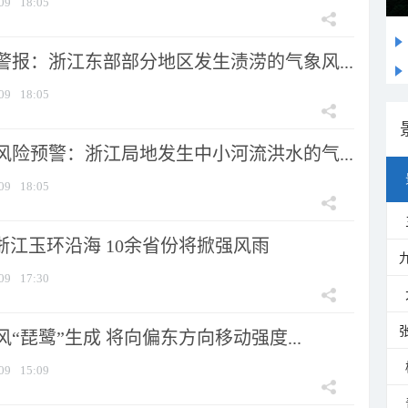
09
18:05
警报：浙江东部部分地区发生渍涝的气象风...
09
18:05
风险预警：浙江局地发生中小河流洪水的气...
09
18:05
浙江玉环沿海 10余省份将掀强风雨
09
17:30
风“琵鹭”生成 将向偏东方向移动强度...
09
15:09