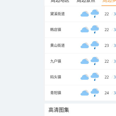
周边地区
周边景点
周边
22
/
3
黛溪街道
22
/
3
韩店镇
23
/
3
黄山街道
22
/
3
九户镇
22
/
3
码头镇
24
/
3
青阳镇
高清图集