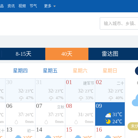
品
资讯
视频
节气
更多
8-15天
40天
雷达图
星期四
星期五
星期六
星期日
30
31
01
02
建军节
二十
32
32
32
32
3℃
/ 23℃
/ 23℃
/ 23℃
/ 23℃
3%
47%
47%
33%
40%
06
07
08
09
立秋
37
37
31
31℃
6℃
/ 26℃
/ 25℃
/ 20℃
24℃
mm
0
mm
0
mm
0
mm
末伏
13
14
15
16
三十
初一