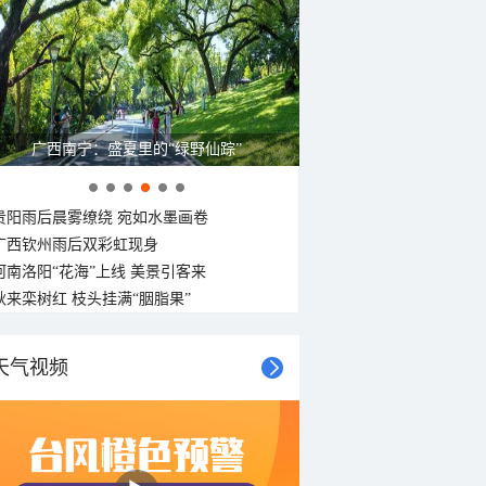
广西南宁：盛夏里的“绿野仙踪”
贵阳雨后晨雾缭绕 宛如水墨画卷
广西钦州雨后双彩虹现身
河南洛阳“花海”上线 美景引客来
秋来栾树红 枝头挂满“胭脂果”
天气视频