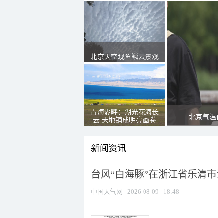
北京天空现鱼鳞云景观
青海湖畔：湖光花海长
北京气温
云 天地铺成明亮画卷
新闻资讯
台风“白海豚”在浙江省乐清
中国天气网
2026-08-09
18:48