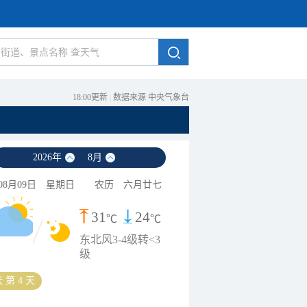
18:00更新
|
数据来源 中央气象台
2026
年
8
月
08月09日
星期日
农历
六月廿七
31
24
℃
℃
东北风3-4级转<3
级
 第 4 天