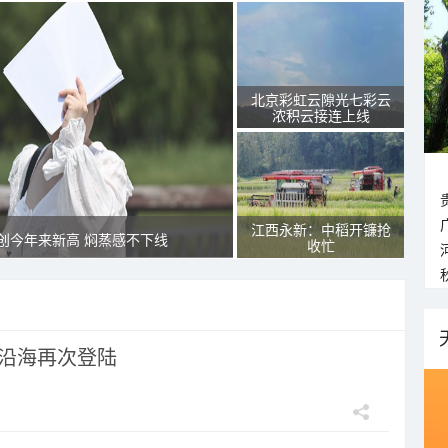
北京彩虹云隙光七彩云
浓积云接连上线
江西永新：中稻开镰抢
创今年来新高 焖蒸感不下线
收忙
市沿海再次登陆