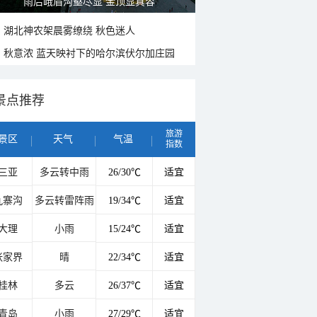
雨后峨眉沟壑尽显 金顶显真容
湖北神农架晨雾缭绕 秋色迷人
秋意浓 蓝天映衬下的哈尔滨伏尔加庄园
景点推荐
旅游
景区
天气
气温
指数
三亚
多云转中雨
26/30℃
适宜
九寨沟
多云转雷阵雨
19/34℃
适宜
大理
小雨
15/24℃
适宜
张家界
晴
22/34℃
适宜
桂林
多云
26/37℃
适宜
青岛
小雨
27/29℃
适宜