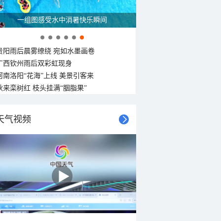
一组图感受水中消暑快乐瞬间
贵阳雨后晨雾缭绕 宛如水墨画卷
广西钦州雨后双彩虹现身
河南洛阳“花海”上线 美景引客来
秋来栾树红 枝头挂满“胭脂果”
天气视频