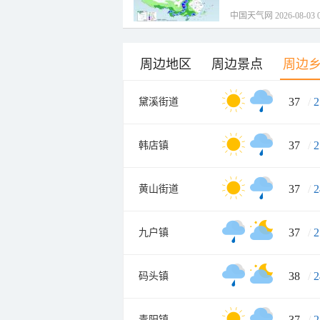
中国天气网 2026-08-03 0
周边地区
周边景点
周边
37
/
2
黛溪街道
37
/
2
韩店镇
37
/
2
黄山街道
37
/
2
九户镇
38
/
2
码头镇
37
/
2
青阳镇