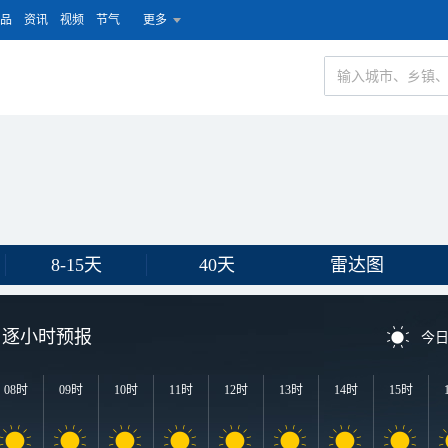
品
资讯
视频
节气
更多
8-15天
40天
雷达图
逐小时预报
今
08时
09时
10时
11时
12时
13时
14时
15时