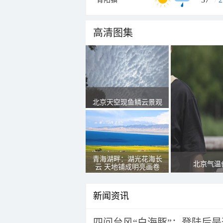
高清图集
北京天空现鱼鳞云景观
青海湖畔：湖光花海长
北京气温
云 天地铺成明亮画卷
新闻资讯
四问台风“白海豚”：登陆后是否