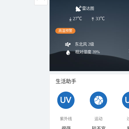
雷达图
27℃
33℃
高温预警
东北风 2级
相对湿度
39%
生活助手
紫外线
运动
很强
较不宜