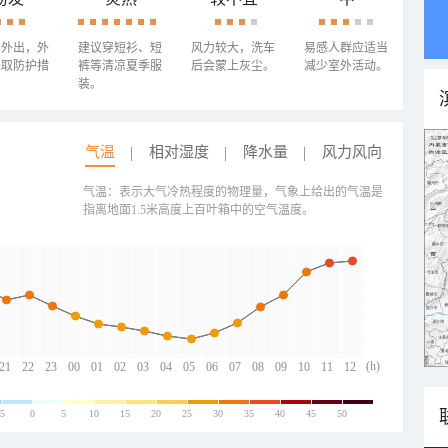
少外出，外
建议穿短衫、短
风力较大，洗车
易感人群应适当
采取防护措
裤等清凉夏季服
后会蒙上灰尘。
减少室外活动。
装。
气温
相对湿度
降水量
风力风向
气温：表示大气冷热程度的物理量，气象上给出的气温是
指离地面1.5米高度上百叶箱中的空气温度。
(h)
21
22
23
00
01
02
03
04
05
06
07
08
09
10
11
12
-5
0
5
10
15
20
25
30
35
40
45
50