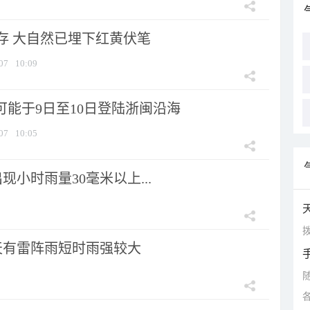
存 大自然已埋下红黄伏笔
07
10:09
可能于9日至10日登陆浙闽沿海
07
10:05
小时雨量30毫米以上...
拨
天有雷阵雨短时雨强较大