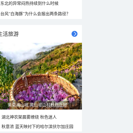
东北的异常闷热持续到什么时候
台风“白海豚”为什么会报出两条路径？
生活旅游
紫菊满山坡 黄山坡山村秋色正好
湖北神农架晨雾缭绕 秋色迷人
秋意浓 蓝天映衬下的哈尔滨伏尔加庄园