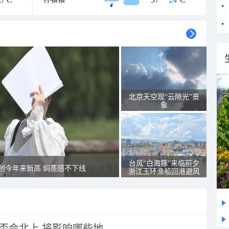
北京天空现“云隙光”景
象
台风“白海豚”来临前夕
创今年来新高 焖蒸感不下线
浙江玉环渔船回港避风
会北上 将影响哪些地...