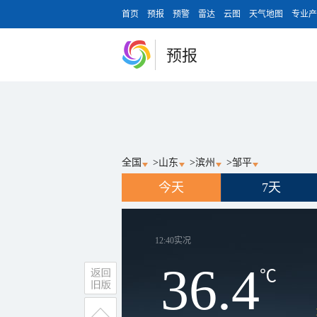
首页
预报
预警
雷达
云图
天气地图
专业产
预报
全国
>
山东
>
滨州
>
邹平
今天
7天
12:40
实况
36.4
℃