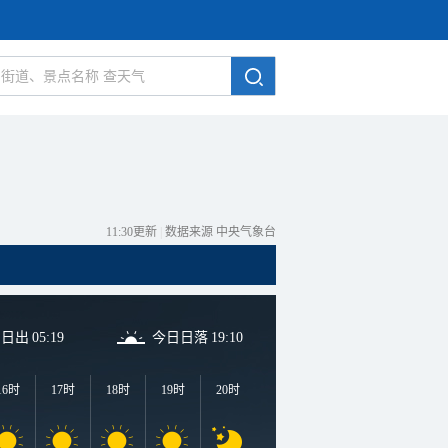
11:30更新
|
数据来源 中央气象台
日日出
05:19
今日日落
19:10
16时
17时
18时
19时
20时
21时
22时
23时
0