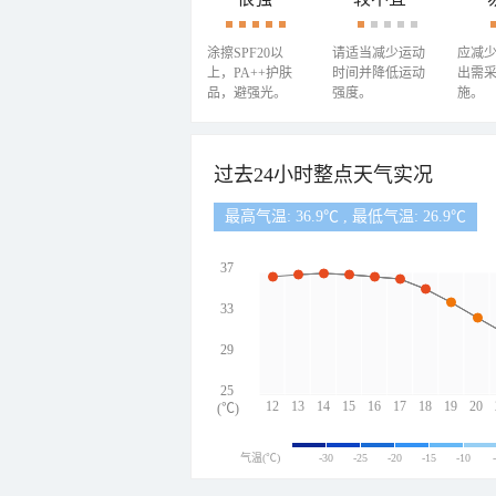
涂擦SPF20以
请适当减少运动
应减
上，PA++护肤
时间并降低运动
出需
品，避强光。
强度。
施。
过去24小时整点天气实况
最高气温: 36.9℃ , 最低气温: 26.9℃
37
33
29
25
12
13
14
15
16
17
18
19
20
(℃)
气温(℃)
-30
-25
-20
-15
-10