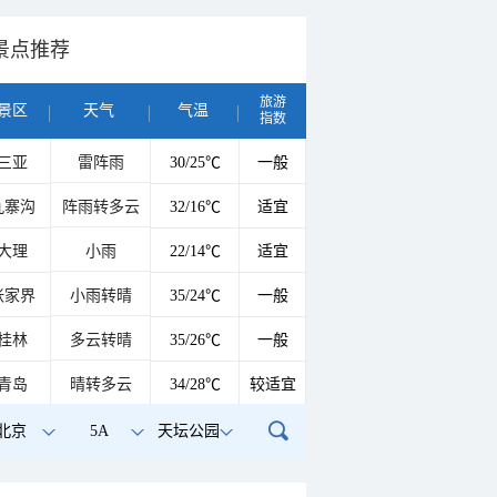
景点推荐
旅游
景区
天气
气温
指数
三亚
雷阵雨
30/25℃
一般
九寨沟
阵雨转多云
32/16℃
适宜
大理
小雨
22/14℃
适宜
张家界
小雨转晴
35/24℃
一般
桂林
多云转晴
35/26℃
一般
青岛
晴转多云
34/28℃
较适宜
北京
5A
天坛公园