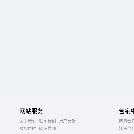
网站服务
营销
关于我们
联系我们
用户反馈
商务合
版权声明
网站律师
媒资合