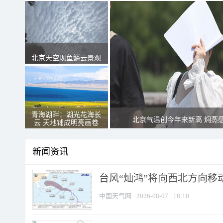
北京天空现鱼鳞云景观
青海湖畔：湖光花海长
北京气温创今年来新高 焖蒸
云 天地铺成明亮画卷
新闻资讯
台风“灿鸿”将向西北方向移
中国天气网
2026-08-07
18:10