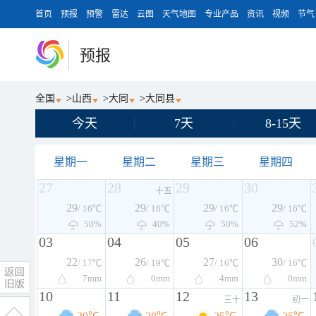
首页
预报
预警
雷达
云图
天气地图
专业产品
资讯
视频
节气
预报
全国
>
山西
>
大同
>
大同县
今天
7天
8-15天
星期一
星期二
星期三
星期四
27
28
29
30
十五
29
29
29
29
/ 16℃
/ 16℃
/ 16℃
/ 16℃
50%
40%
50%
52%
03
04
05
06
22
26
27
30
/ 17℃
/ 19℃
/ 16℃
/ 16℃
7
mm
0
mm
4
mm
0
mm
10
11
12
13
三十
初一