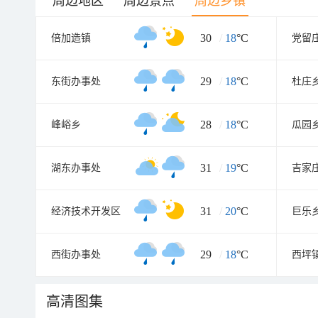
周边地区
周边景点
周边乡镇
30
/
18
°C
倍加造镇
党留
29
/
18
°C
东街办事处
杜庄
28
/
18
°C
峰峪乡
瓜园
31
/
19
°C
湖东办事处
吉家
31
/
20
°C
经济技术开发区
巨乐
29
/
18
°C
西街办事处
西坪
高清图集