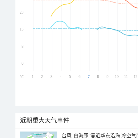
23
ed
ed
ed
15
ed
8
0
1
2
3
4
5
6
7
8
9
10
11
12
℃
近期重大天气事件
台风“白海豚”靠近华东沿海 冷空