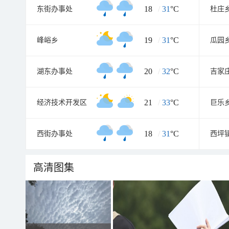
18
/
31
°C
东街办事处
杜庄
19
/
31
°C
峰峪乡
瓜园
20
/
32
°C
湖东办事处
吉家
21
/
33
°C
经济技术开发区
巨乐
18
/
31
°C
西街办事处
西坪
高清图集