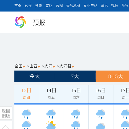
首页
预报
预警
雷达
云图
天气地图
专业产品
资讯
视频
节气
预报
全国
>
山西
>
大同
>
大同县
今天
7天
8-15天
13日
14日
15日
16日
17
周四
周五
周六
周日
周