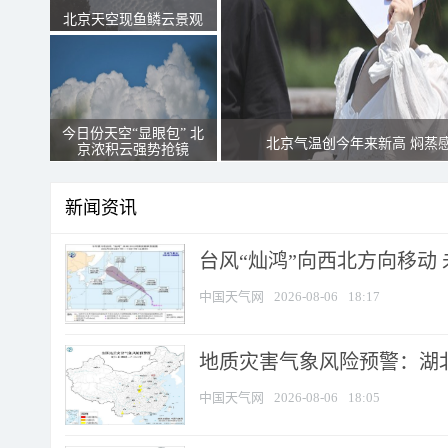
北京天空现鱼鳞云景观
今日份天空“显眼包” 北
北京气温创今年来新高 焖蒸
京浓积云强势抢镜
新闻资讯
台风“灿鸿”向西北方向移动
中国天气网
2026-08-06
18:17
地质灾害气象风险预警：湖北
中国天气网
2026-08-06
18:05